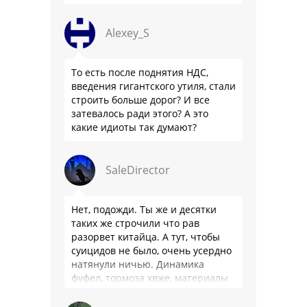
Alexey_S
То есть после поднятия НДС,
введения гигантского утиля, стали
строить больше дорог? И все
затевалось ради этого? А это
какие идиоты так думают?
SaleDirector
Нет, подожди. Ты же и десятки
таких же строчили что рав
разорвет китайца. А тут, чтобы
суицидов не было, очень усердно
натянули ничью. Динамика
фуфел, тормоза хвже, материалы
салона хуже. Не, …