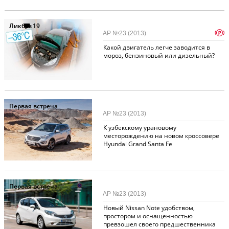
Ликбез
19
p
АР №23 (2013)
Какой двигатель легче заводится в
мороз, бензиновый или дизельный?
Первая встреча
АР №23 (2013)
К узбекскому урановому
месторождению на новом кроссовере
Hyundai Grand Santa Fe
Первая встреча
АР №23 (2013)
Новый Nissan Note удобством,
простором и оснащенностью
превзошел своего предшественника