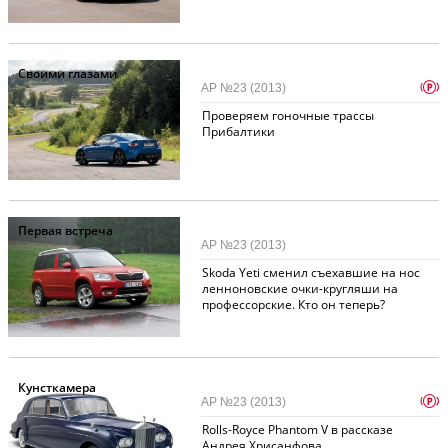
Своими глазами
p
АР №23 (2013)
Проверяем гоночные трассы
Прибалтики
Первая встреча
АР №23 (2013)
Skoda Yeti сменил съехавшие на нос
ленноновские очки-кругляши на
профессорские. Кто он теперь?
Кунсткамера
p
АР №23 (2013)
Rolls-Royce Phantom V в рассказе
Андрея Хрисанфова