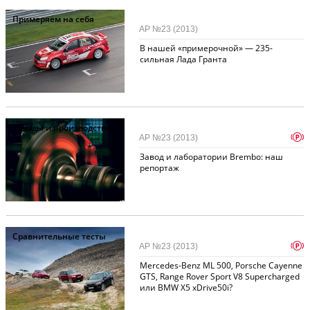
Примеряем на себя
АР №23 (2013)
В нашей «примерочной» — 235-
сильная Лада Гранта
Заводы и производства
p
АР №23 (2013)
Завод и лаборатории Brembo: наш
репортаж
Сравнительные тесты
p
АР №23 (2013)
Mercedes-Benz ML 500, Porsche Cayenne
GTS, Range Rover Sport V8 Supercharged
или BMW X5 xDrive50i?