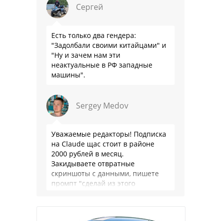
Сергей
Есть только два гендера:
"Задолбали своими китайцами" и
"Ну и зачем нам эти
неактуальные в РФ западные
машины".
Sergey Medov
Уважаемые редакторы! Подписка
на Claude щас стоит в районе
2000 рублей в месяц.
Закидываете отвратные
скриншоты с данными, пишете
промпт "сделай из этого
красивую таблицу в джипег для
сайта" и через 40 …