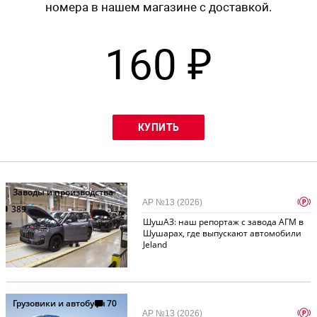
номера в нашем магазине с доставкой.
160 ₽
КУПИТЬ
Заводы и производства
p
АР №13 (2026)
389
ШушАЗ: наш репортаж с завода АГМ в
Шушарах, где выпускают автомобили
Jeland
Грузовики и автобусы
70
p
АР №13 (2026)