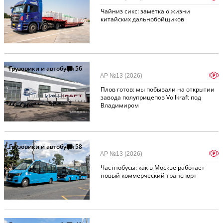
Чайниз сикс: заметка о жизни
китайских дальнобойщиков
Грузовики и автобусы
56
p
АР №13 (2026)
Плов готов: мы побывали на открытии
завода полуприцепов Vollkraft под
Владимиром
Грузовики и автобусы
58
p
АР №13 (2026)
Частнобусы: как в Москве работает
новый коммерческий транспорт