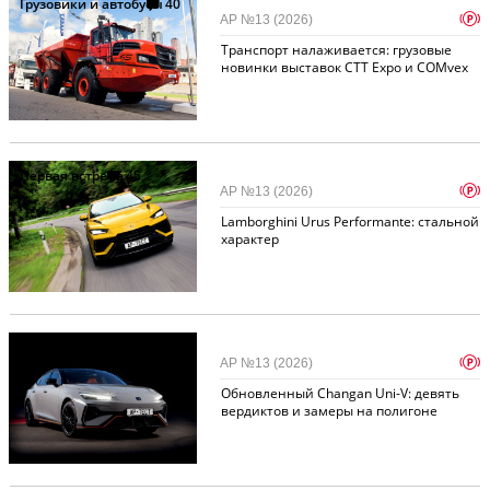
Грузовики и автобусы
40
p
АР №13 (2026)
Транспорт налаживается: грузовые
новинки выставок CТТ Expo и COMvex
Первая встреча
45
p
АР №13 (2026)
Lamborghini Urus Performante: стальной
характер
Примеряем на себя
211
p
АР №13 (2026)
Обновленный Changan Uni-V: девять
вердиктов и замеры на полигоне