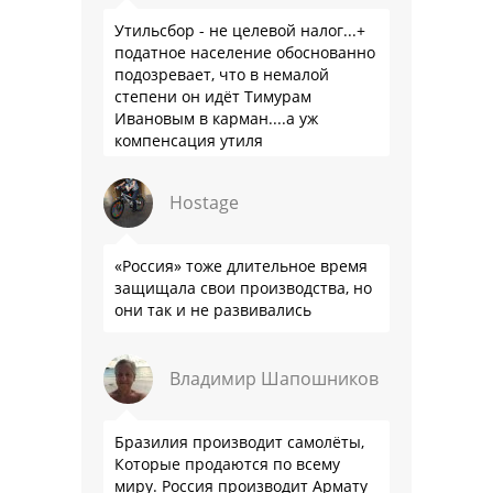
Утильсбор - не целевой налог...+
податное население обоснованно
подозревает, что в немалой
степени он идёт Тимурам
Ивановым в карман....а уж
компенсация утиля
производителям настолько мутна,
что прям эталон коррупции
Hostage
«Россия» тоже длительное время
защищала свои производства, но
они так и не развивались
Владимир Шапошников
Бразилия производит самолёты,
Которые продаются по всему
миру. Россия производит Армату