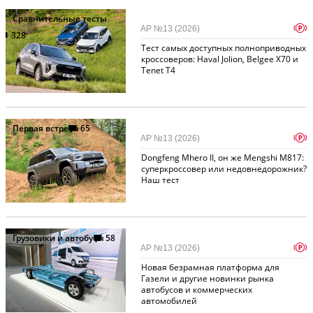
Сравнительные тесты
p
АР №13 (2026)
328
Тест самых доступных полноприводных
кроссоверов: Haval Jolion, Belgee X70 и
Tenet T4
Первая встреча
65
p
АР №13 (2026)
Dongfeng Mhero II, он же Mengshi M817:
суперкроссовер или недовнедорожник?
Наш тест
Грузовики и автобусы
58
p
АР №13 (2026)
Новая безрамная платформа для
Газели и другие новинки рынка
автобусов и коммерческих
автомобилей