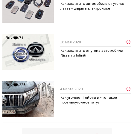
Как защитить автомобиль от угона:
латаем дыры в электронике
Ликбез
71
p
18 мая 2020
Как защитить от угона автомобили
Nissan и Infiniti
Ликбез
225
p
4 марта 2020
Как угоняют Тойоты и что такое
противоугонное тату?