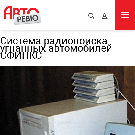
s
Система радиопоиска
угнанных автомобилей
СФИНКС