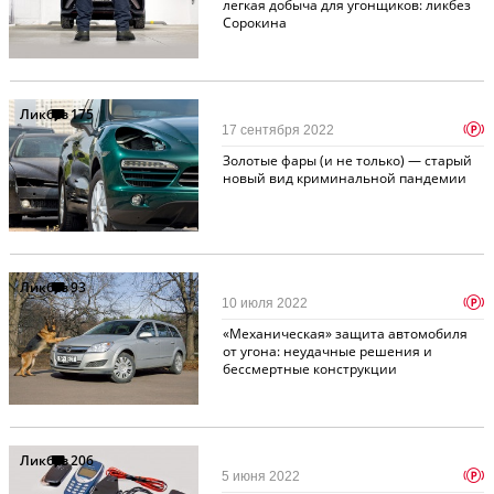
легкая добыча для угонщиков: ликбез
Сорокина
Ликбез
175
p
17 сентября 2022
Золотые фары (и не только) — старый
новый вид криминальной пандемии
Ликбез
93
p
10 июля 2022
«Механическая» защита автомобиля
от угона: неудачные решения и
бессмертные конструкции
Ликбез
206
p
5 июня 2022