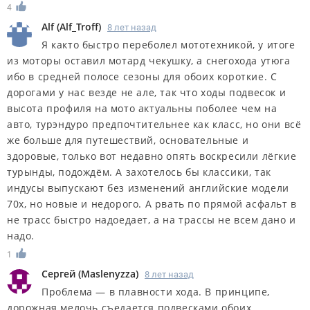
4
Alf
(
Alf_Troff
)
8 лет назад
Я както быстро переболел мототехникой, у итоге
из моторы оставил мотард чекушку, а снегохода утюга
ибо в средней полосе сезоны для обоих короткие. С
дорогами у нас везде не але, так что ходы подвесок и
высота профиля на мото актуальны поболее чем на
авто, турэндуро предпочтительнее как класс, но они всё
же больше для путешествий, основательные и
здоровые, только вот недавно опять воскресили лёгкие
турынды, подождём. А захотелось бы классики, так
индусы выпускают без изменений английские модели
70х, но новые и недорого. А рвать по прямой асфальт в
не трасс быстро надоедает, а на трассы не всем дано и
надо.
1
Сергей
(
Maslenyzza
)
8 лет назад
Проблема — в плавности хода. В принципе,
дорожная мелочь съедается подвесками обоих