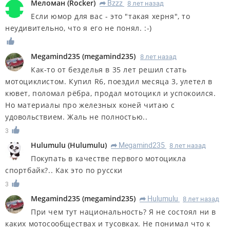
Меломан
(
Rocker
)
Bzzz
8 лет назад
R
Если юмор для вас - это "такая херня", то
неудивительно, что я его не понял. :-)
Megamind235
(
megamind235
)
8 лет назад
Как-то от безделья в 35 лет решил стать
мотоциклистом. Купил R6, поездил месяца 3, улетел в
кювет, поломал рёбра, продал мотоцикл и успокоился.
Но материалы про железных коней читаю с
удовольствием. Жаль не полностью..
3
Hulumulu
(
Hulumulu
)
Megamind235
8 лет назад
R
Покупать в качестве первого мотоцикла
спортбайк?.. Как это по русски
3
Megamind235
(
megamind235
)
Hulumulu
8 лет назад
R
При чем тут национальность? Я не состоял ни в
каких мотосообществах и тусовках. Не понимал что к