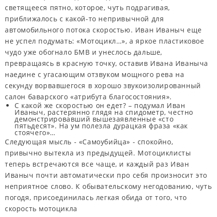
светящееся пятно, которое, чуть подрагивая,
приближалось с какой-то непривычной для
автомобильного потока скоростью. Иван Иваныч еще
не успел подумать: «Мотоцикл…», а яркое пластиковое
чудо уже обогнало БМВ и унеслось дальше,
превращаясь в красную точку, оставив Ивана Иваныча
наедине с угасающим отзвуком мощного рева на
секунду ворвавшегося в хорошо звукоизолированный
салон баварского «атрибута благосостояния».
С какой же скоростью он едет? – подумал Иван
Иваныч, растерянно глядя на спидометр, честно
демонстрировавший вышезаявленные «сто
пятьдесят». На ум полезла дурацкая фраза «как
стоячего»…
Следующая мысль - «Самоубийца» - спокойно,
привычно вытекла из предыдущей. Мотоциклисты
теперь встречаются все чаще, и каждый раз Иван
Иваныч почти автоматически про себя произносит это
неприятное слово. К обывательскому негодованию, чуть
погодя, присоединилась легкая обида от того, что
скорость мотоцикла