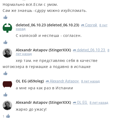
Нормально всё.Если с умом.
Сам же знаешь -сдуру можно ихуйсломать.
deleted_06.10.23
(
deleted_06.10.23
)
Сергей
8 лет
R
назад
С коляской и неспеша - согласен.
Alexandr Astapov
(
StingerXXX
)
deleted_06.10.23
8
R
лет назад
хер там. не представляю себя в качестве
мотоюзера в гермашке а подавно в испашке
OL EG
(
459oleg
)
Alexandr Astapov
8 лет назад
R
а мне нра как раз в Испании
Alexandr Astapov
(
StingerXXX
)
OL EG
8 лет назад
R
жарко до ужасу!
1