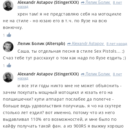
Alexandr Astapov
(
StingerXXX
)
Лелик Болик
8 лет
R
назад
хрен там! я не представляю себя на мотоцикле
не на стиле - но юзаю его в т.ч. по Яузе на всю
вонючку.
1
Лелик Болик
(
Alterspb
)
Alexandr Astapov
8 лет назад
R
Саша, ты отдельная песня в стиле Sex Pistols... ;)
Счаз тебе тут расскахут о том как надо по Яузе ездить ;)
1
Alexandr Astapov
(
StingerXXX
)
Лелик Болик
8 лет
R
назад
и все эти годы никто мне не может объяснить -
зачем покупать мощный мотоцикл и юзать его на
полшишечки? купи аппарат послабее да полегче -
больше ведь удовольствия получишь. я чо на скутере
столько лет ездил? вот именно, потому что из него
выдавливал 110% его возможностей, и мне было по
кайфу получать такой фан. а из 900RS я выжму хорошо