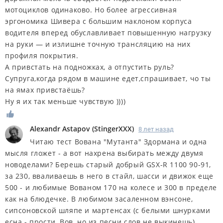
мотоциклов одинаково. Но более агрессивная
эргономика Шивера с большим наклоном корпуса
водителя вперед ­обуславливает повышенную нагрузку
на руки — и излишне точную трансляцию на них
профиля покрытия.
А привстать на подножках, а отпустить руль?
Супруга,когда рядом в машине едет,спрашивает, чо ты
на ямах привстаёшь?
Ну я их так меньше чувствую ))))
Alexandr Astapov
(
StingerXXX
)
8 лет назад
Читаю тест Вована "Мутанта" Здормана и одна
мысля гложет - а вот нахрена выбирать между двумя
новоделами? Берешь старый добрый GSX-R 1100 90-91,
за 230, вваливаешь в него в стайл, шасси и движок еще
500 - и любимые Вованом 170 на колесе и 300 в пределе
как на блюдечке. В любимом засаленном вэнсоне,
сипсоновской шляпе и мартенсах (с белыми шнурками
есна - прости, Вов, но из песни слов не выкинешь).