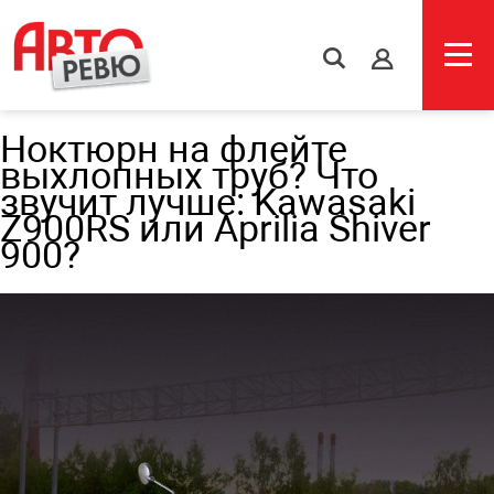
s
Ноктюрн на флейте
выхлопных труб? Что
звучит лучше: Kawasaki
Z900RS или Aprilia Shiver
900?