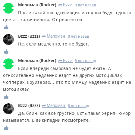
Меломан
(
Rocker
)
Bzzz
8 лет назад
R
После такой поездки моцик и седоки будут одного
цвета - коричневого. От реагентов.
Bzzz
(
Bzzz
)
Меломан
8 лет назад
R
Не, если медленно, то не будет.
Меломан
(
Rocker
)
Bzzz
8 лет назад
R
Если впереди самосвал не будет ехать. А
относительно медленно ездят на других мотоциклах -
чопперах, круизерах... Кто по МКАДу медленно ездит на
мотоцикле?
Bzzz
(
Bzzz
)
Меломан
8 лет назад
R
Да, блин, как все грустно( Есть такая херня- юмор
называется. В википедии посмотрите.