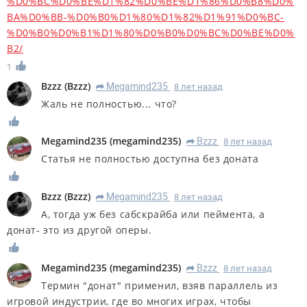
%D0%BC%D0%BE%D1%82%D0%BE%D1%86%D0%B8%D0%
BA%D0%BB-%D0%B0%D1%80%D1%82%D1%91%D0%BC-
%D0%B0%D0%B1%D1%80%D0%B0%D0%BC%D0%BE%D0%
B2/
1
Bzzz
(
Bzzz
)
Megamind235
8 лет назад
R
Жаль не полностью... что?
Megamind235
(
megamind235
)
Bzzz
8 лет назад
R
Статья не полностью доступна без доната
Bzzz
(
Bzzz
)
Megamind235
8 лет назад
R
А, тогда уж без сабскрайба или пеймента, а
донат- это из другой оперы.
Megamind235
(
megamind235
)
Bzzz
8 лет назад
R
Термин "донат" применил, взяв параллель из
игровой индустрии, где во многих играх, чтобы