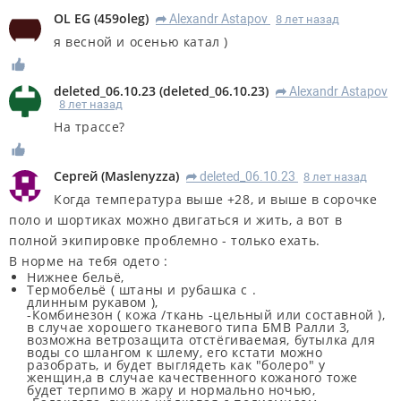
OL EG
(
459oleg
)
Alexandr Astapov
8 лет назад
R
я весной и осенью катал )
deleted_06.10.23
(
deleted_06.10.23
)
Alexandr Astapov
R
8 лет назад
На трассе?
Сергей
(
Maslenyzza
)
deleted_06.10.23
8 лет назад
R
Когда температура выше +28, и выше в сорочке
поло и шортиках можно двигаться и жить, а вот в
полной экипировке проблемно - только ехать.
В норме на тебя одето :
Нижнее бельё,
Термобельё ( штаны и рубашка с .
длинным рукавом ),
-Комбинезон ( кожа /ткань -цельный или составной ),
в случае хорошего тканевого типа БМВ Ралли 3,
возможна ветрозащита отстёгиваемая, бутылка для
воды со шлангом к шлему, его кстати можно
разобрать, и будет выглядеть как "болеро" у
женщин,а в случае качественного кожаного тоже
будет терпимо в жару и нормально ночью,