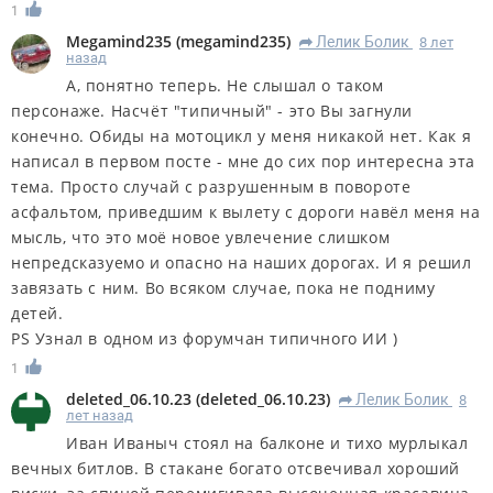
1
Megamind235
(
megamind235
)
Лелик Болик
8 лет
R
назад
А, понятно теперь. Не слышал о таком
персонаже. Насчёт "типичный" - это Вы загнули
конечно. Обиды на мотоцикл у меня никакой нет. Как я
написал в первом посте - мне до сих пор интересна эта
тема. Просто случай с разрушенным в повороте
асфальтом, приведшим к вылету с дороги навёл меня на
мысль, что это моё новое увлечение слишком
непредсказуемо и опасно на наших дорогах. И я решил
завязать с ним. Во всяком случае, пока не подниму
детей.
PS Узнал в одном из форумчан типичного ИИ )
1
deleted_06.10.23
(
deleted_06.10.23
)
Лелик Болик
8
R
лет назад
Иван Иваныч стоял на балконе и тихо мурлыкал
вечных битлов. В стакане богато отсвечивал хороший