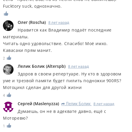
Fucktory suck, однозначно.
Олег
(
Roscha
)
8 лет назад
Нравится как Владимир подаёт последние
материалы.
Читать одно удовольствие. Спасибо! Моё имхо.
Кавасаки прям манит.
2
Лелик Болик
(
Alterspb
)
8 лет назад
Здоров в своем репертуаре. Ну кто в здоровом
уме и трезвой памяти будет пилить подножки 900RS?
Мотоцикл сделан для другой жизни
4
Сергей
(
Maslenyzza
)
Лелик Болик
8 лет назад
R
Думаешь, он не в адеквате давно, ещё с
Моторевю?
1