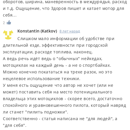
оборотов, ширина, маневренность в междурядья, расход
и т.д. Ощущение, что Здоров пишет и катает мотор для
себя...
2
Konstantin
(
Katkov
)
8 лет назад
Слишком мало информации об удобстве при
длительной езде, эффективности при городской
эксплуатации, расходе топлива, наконец.
А ведь речь идёт ведь о "обычных" нейкедах,
мотоциклах на каждый день - а не о спортбайках.
Можно конечно покататься на треке разок, но это
нецелевое использование техники.
У меня есть ощущение что автор не хочет (или не
может) поставить себя на место потенициального
владельца этих мотоциклов - скорее всего, достаточно
спокойного и уравновешенного пилота, который навряд
ли станет "пилить подножки".
Соответственно - статья написана не "для людей", а
"для себя".