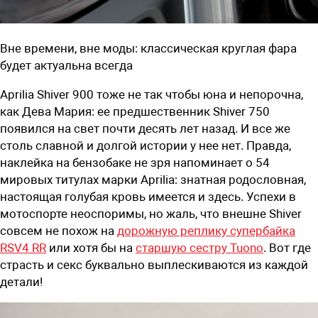
Вне времени, вне моды: классическая круглая фара
будет актуальна всегда
Aprilia Shiver 900 тоже не так чтобы юна и непорочна,
как Дева Мария: ее предшественник Shiver 750
появился на свет почти десять лет назад. И все же
столь славной и долгой истории у нее нет. Правда,
наклейка на бензобаке не зря напоминает о 54
мировых титулах марки Aprilia: знатная родословная,
настоящая голубая кровь имеется и здесь. Успехи в
мотоспорте неоспоримы, но жаль, что внешне Shiver
совсем не похож на
дорожную реплику супербайка
RSV4 RR
или хотя бы на
старшую сестру Tuono
. Вот где
страсть и секс буквально выплескиваются из каждой
детали!