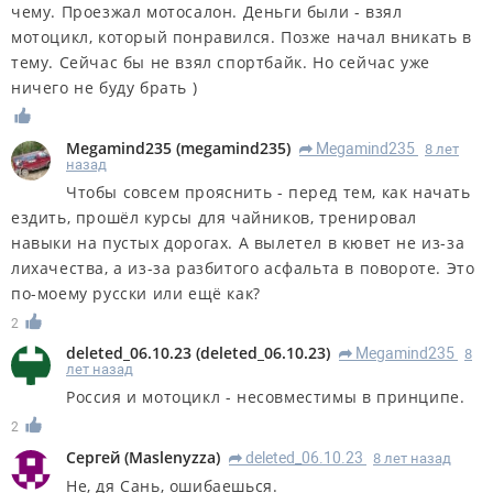
чему. Проезжал мотосалон. Деньги были - взял
мотоцикл, который понравился. Позже начал вникать в
тему. Сейчас бы не взял спортбайк. Но сейчас уже
ничего не буду брать )
Megamind235
(
megamind235
)
Megamind235
8 лет
R
назад
Чтобы совсем прояснить - перед тем, как начать
ездить, прошёл курсы для чайников, тренировал
навыки на пустых дорогах. А вылетел в кювет не из-за
лихачества, а из-за разбитого асфальта в повороте. Это
по-моему русски или ещё как?
2
deleted_06.10.23
(
deleted_06.10.23
)
Megamind235
8
R
лет назад
Россия и мотоцикл - несовместимы в принципе.
2
Сергей
(
Maslenyzza
)
deleted_06.10.23
8 лет назад
R
Не, дя Сань, ошибаешься.