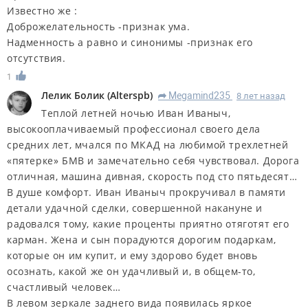
Известно же :
Доброжелательность -признак ума.
Надменность а равно и синонимы -признак его
отсутствия.
1
Лелик Болик
(
Alterspb
)
Megamind235
8 лет назад
R
Теплой летней ночью Иван Иваныч,
высокооплачиваемый профессионал своего дела
средних лет, мчался по МКАД на любимой трехлетней
«пятерке» БМВ и замечательно себя чувствовал. Дорога
отличная, машина дивная, скорость под сто пятьдесят…
В душе комфорт. Иван Иваныч прокручивал в памяти
детали удачной сделки, совершенной накануне и
радовался тому, какие проценты приятно отяготят его
карман. Жена и сын порадуются дорогим подаркам,
которые он им купит, и ему здорово будет вновь
осознать, какой же он удачливый и, в общем-то,
счастливый человек…
В левом зеркале заднего вида появилась яркое