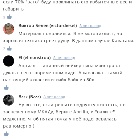
если 70% "зато" буду проклинать его избыточные вес и
габариты
3
Виктор Белев
(
victordiesel
)
8 лет назад
Материал понравился. Я не мотоциклист, но
хорошая техника греет душу. В данном случае Кавасаки.
2
El
(
elmonstrou
)
8 лет назад
Априля - типичный нейкед типа монстра от
дуката в его современном виде. А кавасака - самый
настоящий «классический» байк из 80х
Bzzz
(
Bzzz
)
8 лет назад
Ну вы это, если решите подружку покатать, по
заснеженному МКАДу, берите Aprilia, и "валите"
медленно, чтоб пятая точка у неё подогревалась
равномерно.)