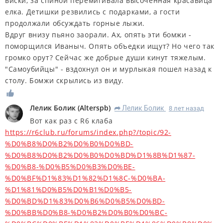
виски, за спиной перемигивала высоченная красавица
елка. Детишки резвились с подарками, а гости
продолжали обсуждать горные лыжи.
Вдруг внизу пьяно заорали. Ах, опять эти бомжи -
поморщился Иваныч. Опять объедки ищут? Но чего так
громко орут? Сейчас же добрые души кинут тяжелым.
"Самоубийцы" - вздохнул он и мурлыкая пошел назад к
столу. Бомжи скрылись из виду.
Лелик Болик
(
Alterspb
)
Лелик Болик
8 лет назад
R
Вот как раз с R6 клаба
https://r6club.ru/forums/index.php?/topic/92-
%D0%B8%D0%B2%D0%B0%D0%BD-
%D0%B8%D0%B2%D0%B0%D0%BD%D1%8B%D1%87-
%D0%B8-%D0%B5%D0%B3%D0%BE-
%D0%BF%D1%83%D1%82%D1%8C-%D0%BA-
%D1%81%D0%B5%D0%B1%D0%B5-
%D0%BD%D1%83%D0%B6%D0%B5%D0%BD-
%D0%BB%D0%B8-%D0%B2%D0%B0%D0%BC-