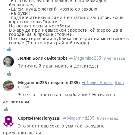
-Балаклава, лучше шёлковая с полиамидом
бесшовная,
-Шлем, лучше лёгкий, можно со связью,
-на руки :
-подперчатники и сами перчатки с защитой, хошь
короткие,хошь "краги ".
На ногах носки и мотоботы.
В жару,да при невысокой скорости, ой жарко, да в
городе, да в пробке стоячей.
Поэтому серьёзная публика не ездит на мотоцикле в
городе.(Только при крайней нужде).
1
Лелик Болик
(
Alterspb
)
Megamind235
8 лет назад
R
Типичный иван иваныч детектед ;)
1
Megamind235
(
megamind235
)
Лелик Болик
8 лет
R
назад
Это что - попытка оскорбления? Несилен в
английском
Сергей
(
Maslenyzza
)
Megamind235
8 лет назад
R
Это ж от невысокого ума так граждане
приосаниваются.