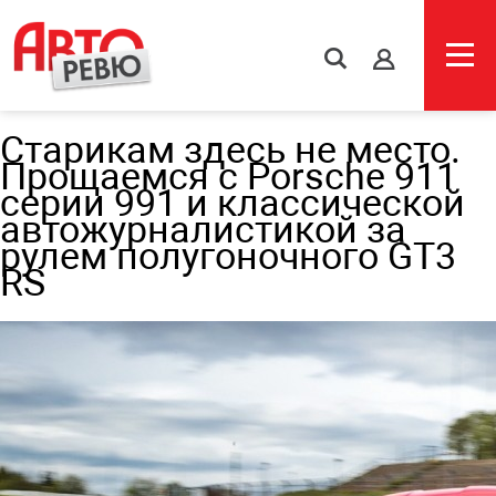
s
Старикам здесь не место.
Прощаемся с Porsche 911
серии 991 и классической
автожурналистикой за
рулем полугоночного GT3
RS