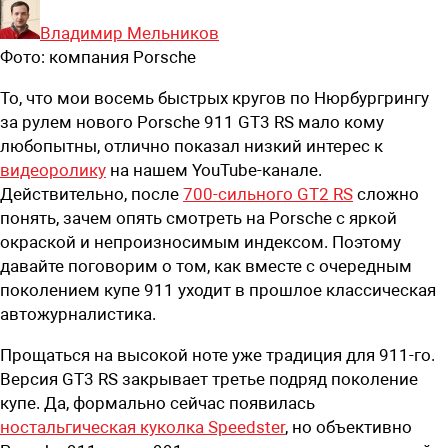
Владимир Мельников
Фото:
компания Porsсhe
То, что мои восемь быстрых кругов по Нюрбургрингу
за рулем нового Porsche 911 GT3 RS мало кому
любопытны, отлично показал низкий интерес к
видеоролику
на нашем YouTube-канале.
Действительно, после
700-сильного GT2 RS
сложно
понять, зачем опять смотреть на Porsche с яркой
окраской и непроизносимым индексом. Поэтому
давайте поговорим о том, как вместе с очередным
поколением купе 911 уходит в прошлое классическая
автожурналистика.
П
рощаться на высокой ноте уже традиция для 911-го.
Версия GT3 RS закрывает третье подряд поколение
купе. Да, формально сейчас появилась
ностальгическая куколка Speedster
, но объективно