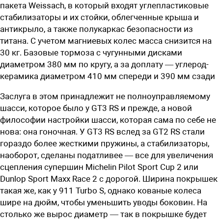
пакета Weissach, в который входят углепластиковые
стабилизаторы и их стойки, облегченные крыша и
антикрыло, а также полукаркас безопасности из
титана. С учетом магниевых колес масса снизится на
30 кг. Базовые тормоза с чугунными дисками
диаметром 380 мм по кругу, а за доплату — углерод-
керамика диаметром 410 мм спереди и 390 мм сзади
Заслуга в этом принадлежит не полноуправляемому
шасси, которое было у GT3 RS и прежде, а новой
философии настройки шасси, которая сама по себе не
нова: она гоночная. У GT3 RS вслед за GT2 RS стали
гораздо более жесткими пружины, а стабилизаторы,
наоборот, сделаны податливее — все для увеличения
сцепления супершин Michelin Pilot Sport Cup 2 или
Dunlop Sport Maxx Race 2 с дорогой. Ширина покрышек
такая же, как у 911 Turbo S, однако кованые колеса
шире на дюйм, чтобы уменьшить уводы боковин. На
столько же вырос диаметр — так в покрышке будет