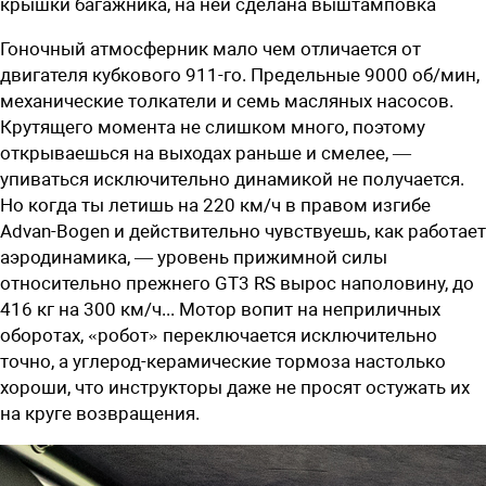
крышки багажника, на ней сделана выштамповка
Гоночный атмосферник мало чем отличается от
двигателя кубкового ­911-го. Предельные 9000 об/мин,
механические толкатели и семь масляных насосов.
Крутящего момента не слишком много, поэтому
открываешься на выходах раньше и смелее, —
упиваться исключительно динамикой не получается.
Но когда ты летишь на 220 км/ч в правом изгибе
Advan-Bogen и действительно чувствуешь, как работает
аэродинамика, — уровень прижимной силы
относительно прежнего GT3 RS вырос наполовину, до
416 кг на 300 км/ч... Мотор вопит на неприличных
оборотах, «робот» переключается исключительно
точно, а углерод-керамические тормоза настолько
хороши, что инструкторы даже не просят остужать их
на круге возвращения.