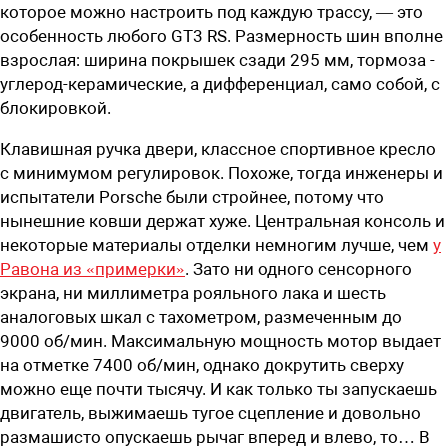
которое можно настроить под каждую трассу, — это
особенность любого GT3 RS. Размерность шин вполне
взрослая: ширина покрышек сзади 295 мм, тормоза ­
углерод-керамические, а дифференциал, само собой, с
блокировкой.
Клавишная ручка двери, классное спортивное кресло
с минимумом регулировок. Похоже, тогда инженеры и
испытатели Porsche были стройнее, потому что
нынешние ковши держат хуже. Центральная консоль и
некоторые материалы отделки немногим лучше, чем
у
Равона из «примерки»
. Зато ни одного сенсорного
экрана, ни миллиметра рояльного лака и шесть
аналоговых шкал с тахометром, размеченным до
9000 об/мин. Максимальную мощность мотор выдает
на отметке 7400 об/мин, однако докрутить сверху
можно еще почти тысячу. И как только ты запускаешь
двигатель, выжимаешь тугое сцепление и довольно
размашисто опускаешь рычаг вперед и влево, то… В