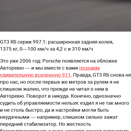
GT3 RS серии 997.1: расширенная задняя колея,
1375 кг, 0—100 км/ч за 4,2 с и 310 км/ч
Это уже 2006 год: Porsche появляется на обложке
Авторевю — и мы вместе с вами
познаем
удивительную вселенную 911
. Правда, GT3 RS снова не
про нас, но после первых же метров за рулем я не
слишком жалею, что прежде не читал о нем в
Авторевю. Поворот в никуда. Конечно, однозначно
судить об управляемости нельзя: ездил я не так много
и не столь быстро, да и настройки могли быть
неудачными — например, слишком сильно зажат
передний стабилизатор. Но жесткость
бескомпромиссная, а снос, кажется, может остановить