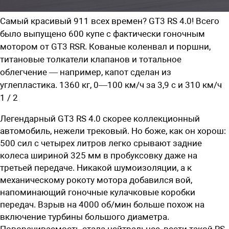
Самый красивый 911 всех времен? GT3 RS 4.0! Всего
было выпущено 600 купе с фактически гоночным
мотором от GT3 RSR. Кованые коленвал и поршни,
титановые толкатели клапанов и тотальное
облегчение — например, капот сделан из
углепластика. 1360 кг, 0—100 км/ч за 3,9 с и 310 км/ч
1
/
2
Легендарный GT3 RS 4.0 скорее коллекционный
автомобиль, нежели трековый. Но боже, как он хорош:
500 сил с четырех литров легко срывают ­задние
колеса шириной 325 мм в пробуксовку даже на
третьей передаче. Никакой шумоизоляции, а к
механическому рокоту мотора добавился вой,
напоминающий гоночные кулачковые коробки
передач. Взрыв на 4000 ­об/­мин больше похож на
включение турбины большого диа­метра.
Поворачиваемость стала нейтральнее, вести такой RS