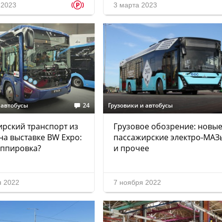
p
 2023
3 марта 2023
 автобусы
24
Грузовики и автобусы
рский транспорт из
Грузовое обозрение: новы
на выставке BW Expo:
пассажирские электро-МАЗ
уппировка?
и прочее
я 2022
7 ноября 2022