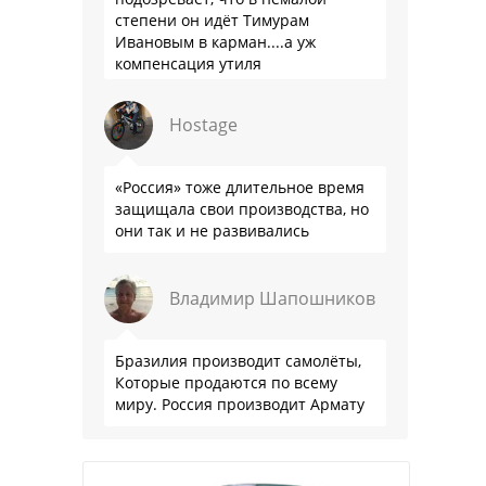
степени он идёт Тимурам
Ивановым в карман....а уж
компенсация утиля
производителям настолько мутна,
что прям эталон коррупции
Hostage
«Россия» тоже длительное время
защищала свои производства, но
они так и не развивались
Владимир Шапошников
Бразилия производит самолёты,
Которые продаются по всему
миру. Россия производит Армату