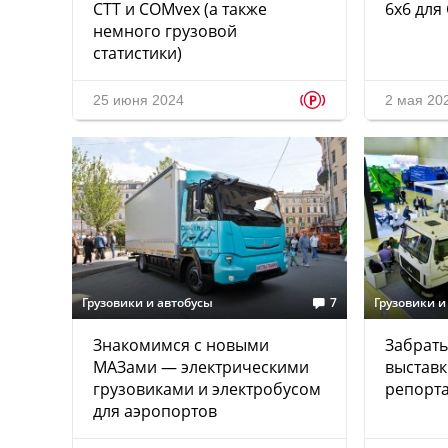
СТТ и COMvex (а также
6x6 для
немного грузовой
статистики)
p
25 июня 2024
2 мая 20
Грузовики и автобусы
7
Грузовики и
Знакомимся с новыми
Забрать
МАЗами — электрическими
выстав
грузовиками и электробусом
репорт
для аэропортов