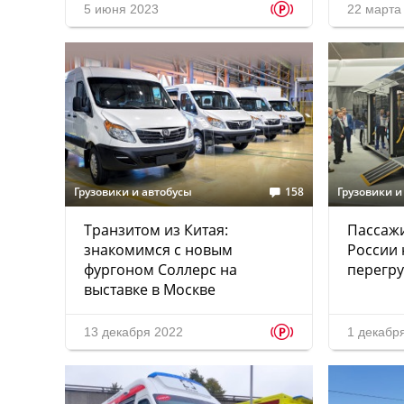
p
5 июня 2023
22 марта
Грузовики и автобусы
158
Грузовики и
Транзитом из Китая:
Пассажи
знакомимся с новым
России 
фургоном Соллерс на
перегр
выставке в Москве
p
13 декабря 2022
1 декабр