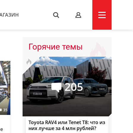
АГАЗИН
s
Горячие темы
205
35
Toyota RAV4 или Tenet T8: что из
них лучше за 4 млн рублей?
ие