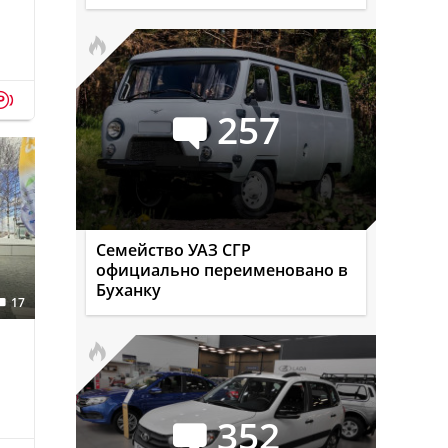
p
257
Семейство УАЗ СГР
официально переименовано в
Буханку
17
352