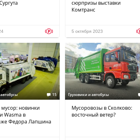
 Сургута
сюрпризы выставки
Комтранс
p
24
5 октября 2023
 автобусы
15
Грузовики и автобусы
 мусор: новинки
Мусоровозы в Сколково:
ки Wasma в
восточный ветер?
аже Федора Лапшина