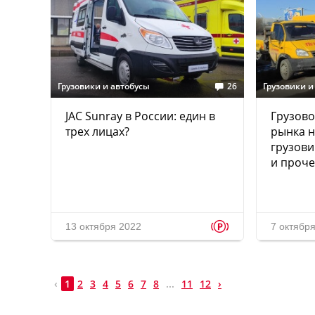
Грузовики и автобусы
26
Грузовики и
JAC Sunray в России: един в
Грузово
трех лицах?
рынка н
грузови
и проче
p
13 октября 2022
7 октябр
‹
1
2
3
4
5
6
7
8
...
11
12
›