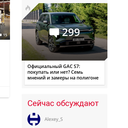
299
15
Официальный GAC S7:
покупать или нет? Семь
мнений и замеры на полигоне
Сейчас обсуждают
Alexey_S