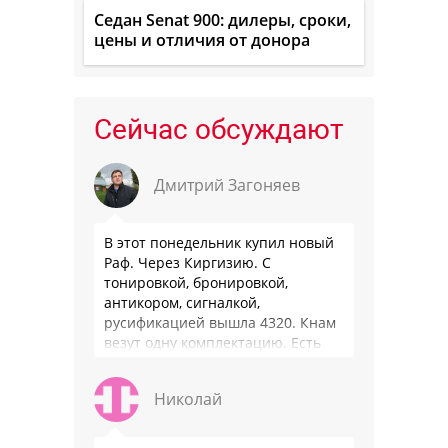
Седан Senat 900: дилеры, сроки,
цены и отличия от донора
Сейчас обсуждают
Дмитрий Загоняев
В этот понедельник купил новый
Раф. Через Киргизию. С
тонировкой, бронировкой,
антикором, сигналкой,
русификацией вышла 4320. Кнам
везут одну комплектацию. Есть
особенности - нет радио модуля
(т. е. только интернет радио), нет
Николай
…