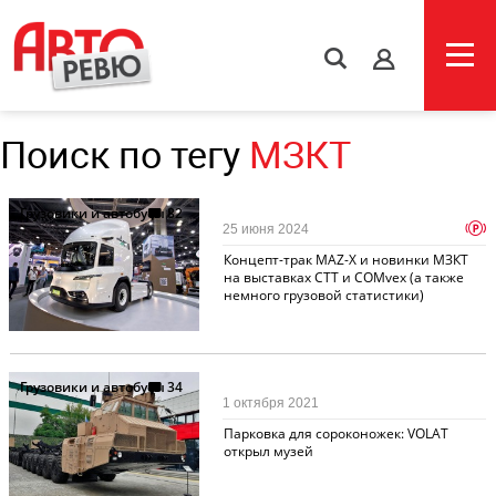
s
Поиск по тегу
МЗКТ
Грузовики и автобусы
82
p
25 июня 2024
Концепт-трак MAZ-X и новинки МЗКТ
на выставках СТТ и COMvex (а также
немного грузовой статистики)
Грузовики и автобусы
34
1 октября 2021
Парковка для сороконожек: VOLAT
открыл музей