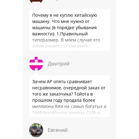
Почему я не куплю китайскую
машину. Что мне нужно от
машины (в порядке убывания
важности): 1.Правильный
типоразмер. В моем случае это
кузов универсал среднего
размера. 2.Надежность. Хочется
быть уверенным, что она меня
Дмитрий
везде довезет и …
Зачем АР опять сравнивает
несравнимое, очередной заказ от
того же заказчика? Тойота в
прошлом году продала более
миллиона RAV на самых богатых и
требовательных рынках США и
Японии, в очередной раз
подтвердив статус …
Евгений