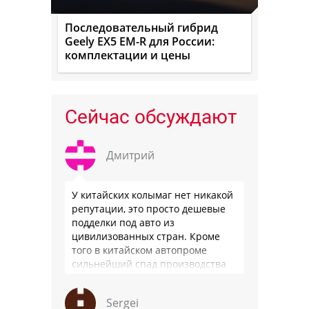
Последовательный гибрид
Geely EX5 EM-R для России:
комплектации и цены
Сейчас обсуждают
Дмитрий
У китайских колымаг нет никакой
репутации, это просто дешевые
подделки под авто из
цивилизованных стран. Кроме
того в китайском автопроме
сильнейший спад производства
(более 20% по итогам года)и
почти все китайские
Sergei
производители работают …