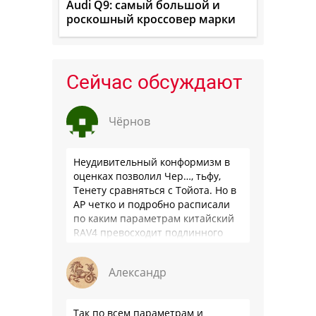
Audi Q9: самый большой и
роскошный кроссовер марки
Сейчас обсуждают
Чёрнов
Неудивительный конформизм в
оценках позволил Чер…, тьфу,
Тенету сравняться с Тойота. Но в
АР четко и подробно расписали
по каким параметрам китайский
RAV4 превосходит подлинного
китайца: лучше и комфортнее
подвеска едет ровно и приятно …
Александр
Так по всем параметрам и