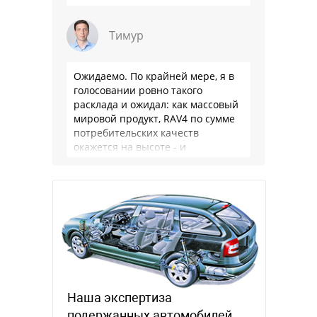
Тимур
Ожидаемо. По крайней мере, я в
голосовании ровно такого
расклада и ожидал: как массовый
мировой продукт, RAV4 по сумме
потребительских качеств
окажется на высоте - и
комфортнее, и продуманнее (если
такое слово …
Наша экспертиза
подержанных автомобилей