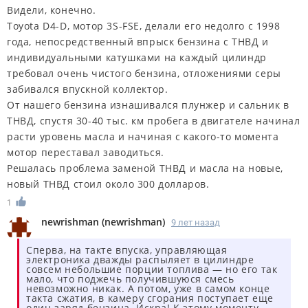
Видели, конечно.
Toyota D4-D, мотор 3S-FSE, делали его недолго с 1998
года, непосредственный впрыск бензина с ТНВД и
индивидуальными катушками на каждый цилиндр
требовал очень чистого бензина, отложениями серы
забивался впускной коллектор.
От нашего бензина изнашивался плунжер и сальник в
ТНВД, спустя 30-40 тыс. км пробега в двигателе начинал
расти уровень масла и начиная с какого-то момента
мотор переставал заводиться.
Решалась проблема заменой ТНВД и масла на новые,
новый ТНВД стоил около 300 долларов.
1
newrishman
(
newrishman
)
9 лет назад
Сперва, на такте впуска, управляющая
электроника дважды распыляет в цилиндре
совсем небольшие порции топлива — но его так
мало, что поджечь получившуюся смесь
невозможно никак. А потом, уже в самом конце
такта сжатия, в камеру сгорания поступает еще
один заряд бензина. Искра! К этому моменту