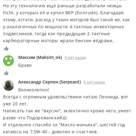
Но эту технологию ещё раньше разработали немцы
Ficht, у которых её и купил BRP (Evinrude). Благодаря
этому, кстати, расход у таких моторов был такой же, как
у аналогичных по мощности 4-тактных инжекторных
подвесников, тогда как предыдущие 2-тактные
карбюраторные моторы жрали бензин вёдрами.
Максим
(
Maksim_ok
)
9 лет назад
Браво
Александр Серпен
(
Serpeant
)
9 лет назад
Великолепно!
Всегда с огромным удовольствием читаю Леонида, вот
уже 20 лет.
Написать так же "вкусно", эклектично кроме него, умеет
разве что Подорожанский)))
И отдельное спасибо за "Масло маньяка", шестой год
катаюсь на 7,5W-40 - доволен и счастлив.