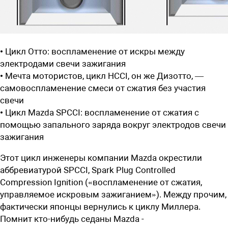
• Цикл Отто: воспламенение от искры между
электродами свечи зажигания
• Мечта мотористов, цикл HCCI, он же Дизотто, —
самовоспламенение смеси от сжатия без участия
свечи
• Цикл Mazda SPCCI: воспламенение от сжатия с
помощью запального заряда вокруг электродов свечи
зажигания
Этот цикл инженеры компании Mazda окрестили
аббревиатурой SPCCI, Spark Plug Controlled
Compression Ignition («воспламенение от сжатия,
управляемое искровым зажиганием»). Между прочим,
фактически японцы вернулись к циклу Миллера.
Помнит кто-нибудь седаны Mazda ­­