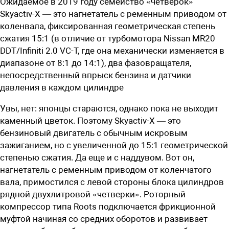
Ожидаемое в 2019 году семейство «четверок»
Skyactiv-X — это нагнетатель с ременным приводом от
коленвала, фиксированная геометрическая степень
сжатия 15:1 (в отличие от турбомотора Nissan MR20
DDT/Infiniti 2.0 VC-T, где она механически изменяется в
диапазоне от 8:1 до 14:1), два фазовращателя,
непосредственный впрыск бензина и датчики
давления в каждом цилиндре
Увы, нет: японцы стараются, однако пока не выходит
каменный цветок. Поэтому Skyactiv-X — это
бензиновый двигатель с обычным искровым
зажиганием, но с увеличенной до 15:1 геометрической
степенью сжатия. Да еще и с наддувом. Вот он,
нагнетатель с ременным приводом от коленчатого
вала, примостился с левой стороны блока цилиндров
рядной двухлитровой «четверки». Роторный
компрессор типа Roots подключается фрикционной
муфтой начиная со средних оборотов и развивает