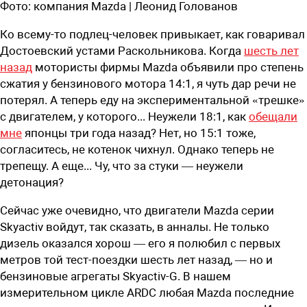
Фото:
компания Mazda | Леонид Голованов
Ко всему-то подлец-человек привыкает, как говаривал
Достоевский устами Раскольникова. Когда
шесть лет
назад
мотористы фирмы Mazda объявили про степень
сжатия у бензинового мотора 14:1, я чуть дар речи не
потерял. А теперь еду на экспериментальной «трешке»
с двигателем, у которого... Неужели 18:1, как
обещали
мне
японцы три года назад? Нет, но 15:1 тоже,
согласитесь, не котенок чихнул.
Однако теперь не
трепещу. А еще... Чу, что за стуки — неужели
детонация?
С
ейчас уже очевидно, что двигатели Mazda серии
Skyactiv войдут, так сказать, в анналы. Не только
дизель оказался хорош — его я полюбил с первых
метров той тест-поездки шесть лет назад, — но и
бензиновые агрегаты Skyactiv-G. В нашем
измерительном цикле ARDC любая Mazda последние