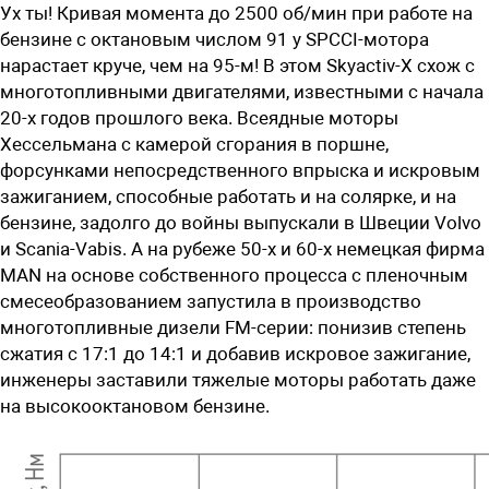
Ух ты! Кривая момента до ­­2500 ­об/­мин при работе на
бензине с октановым числом 91 у SPCCI-мотора
нарастает круче, чем на 95-м! В этом Skyactiv-X схож с
многотопливными двигателями, известными с начала
­20-х годов прошлого века. Всеядные моторы
Хессельмана с камерой сгорания в поршне,
форсунками непосредственного впрыска и искровым
зажиганием, способные работать и на солярке, и на
бензине, задолго до войны выпускали в Швеции Volvo
и Scania-Vabis. А на рубеже 50-х и 60-х немецкая фирма
MAN на основе собственного процесса с пле
ночным
смесеобразованием запустила в производство
многотопливные дизели FM-серии: понизив степень
сжатия с 17:1 до 14:1 и добавив искровое зажигание,
инженеры заставили тяжелые моторы работать даже
на высокооктановом бензине.