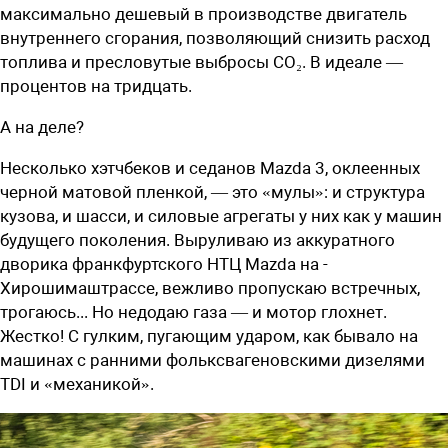
максимально дешевый в производстве двигатель
внутреннего сгорания, позволяющий снизить расход
топлива и пресловутые выбросы СО
₂
. В идеале —
процентов на тридцать.
А на деле?
Несколько хэтчбеков и седанов Mazda 3, оклеенных
черной матовой пленкой, — это «мулы»: и структура
кузова, и шасси, и силовые агрегаты у них как у машин
будущего поколения. Выруливаю из аккуратного
дворика франкфуртского НТЦ Mazda на ­
Хирошимаштрассе, вежливо пропускаю встречных,
трогаюсь... Но недодаю газа — и мотор глохнет.
Жестко! С гулким, пугающим ударом, как бывало на
машинах с ранними фольксвагеновскими дизелями
TDI и «механикой».