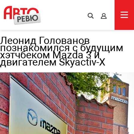
s
Леонид Голованов
познакомился с будущим
хэтчбеком Mazda 3 и
двигателем Skyactiv-X