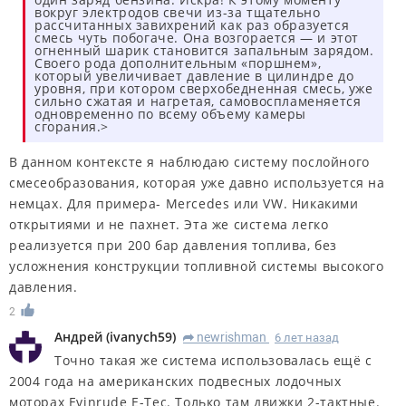
вокруг электродов свечи из-за тщательно
рассчитанных завихрений как раз образуется
смесь чуть побогаче. Она возгорается — и этот
огненный шарик становится запальным зарядом.
Своего рода дополнительным «поршнем»,
который увеличивает давление в цилиндре до
уровня, при котором сверхобедненная смесь, уже
сильно сжатая и нагретая, самовоспламеняется
одновременно по всему объему камеры
сгорания.>
В данном контексте я наблюдаю систему послойного
смесеобразования, которая уже давно используется на
немцах. Для примера- Mercedes или VW. Никакими
открытиями и не пахнет. Эта же система легко
реализуется при 200 бар давления топлива, без
усложнения конструкции топливной системы высокого
давления.
2
Андрей
(
ivanych59
)
newrishman
6 лет назад
R
Точно такая же система использовалась ещё с
2004 года на американских подвесных лодочных
моторах Evinrude E-Tec. Только там движки 2-тактные.