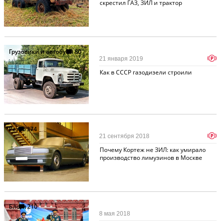
скрестил ГАЗ, ЗИЛ и трактор
Грузовики и автобусы
80
p
21 января 2019
Как в СССР газодизели строили
Ретро
374
p
21 сентября 2018
Почему Кортеж не ЗИЛ: как умирало
производство лимузинов в Москве
Блоги
210
8 мая 2018