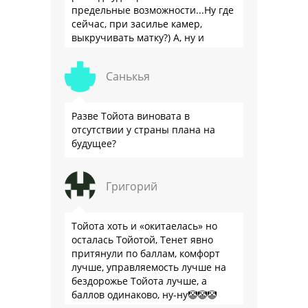
предельные возможности...Ну где
сейчас, при засилье камер,
выкручивать матку?) А, ну и
пресловутую ликвидность тоже не
забываем.
Санькья
Разве Тойота виновата в
отсутствии у страны плана на
будущее?
Григорий
Тойота хоть и «окитаелась» но
осталась Тойотой, Тенет явно
притянули по баллам, комфорт
лучше, управляемость лучше на
бездорожье Тойота лучше, а
баллов одинаково, ну-ну🤡🤡🤡