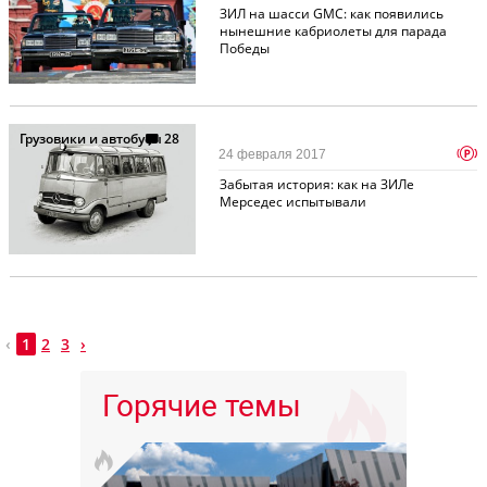
ЗИЛ на шасси GMC: как появились
нынешние кабриолеты для парада
Победы
Грузовики и автобусы
28
p
24 февраля 2017
Забытая история: как на ЗИЛе
Мерседес испытывали
‹
1
2
3
›
Горячие темы