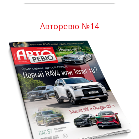
Авторевю №14