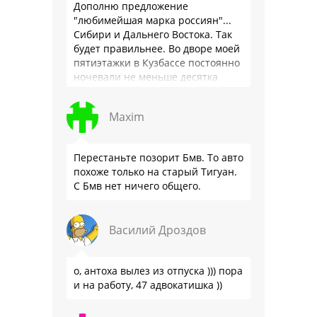
Дополню предложение
"любимейшая марка россиян"...
Сибири и Дальнего Востока. Так
будет правильнее. Во дворе моей
пятиэтажки в Кузбассе постоянно
ночевали не меньше десятка
Тойот. На улице плюнь -
попадёшь в Прадо, Камри …
Maxim
Перестаньте позорит Бмв. То авто
похоже только на старый Тигуан.
С Бмв нет ничего общего.
Василий Дроздов
о, антоха вылез из отпуска ))) пора
и на работу, 47 адвокатишка ))