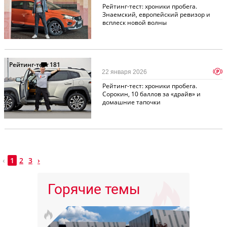
Рейтинг-тест: хроники пробега.
Знаемский, европейский ревизор и
всплеск новой волны
Рейтинг-тест
181
p
22 января 2026
Рейтинг-тест: хроники пробега.
Сорокин, 10 баллов за «драйв» и
домашние тапочки
‹
1
2
3
›
Горячие темы