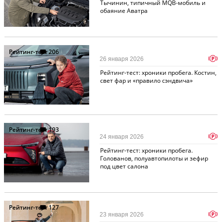
Тычинин, типичный MQB-мобиль и
обаяние Аватра
Рейтинг-тест
206
p
26 января 2026
Рейтинг-тест: хроники пробега. Костин,
свет фар и «правило сэндвича»
Рейтинг-тест
193
p
24 января 2026
Рейтинг-тест: хроники пробега.
Голованов, полуавтопилоты и зефир
под цвет салона
Рейтинг-тест
127
p
23 января 2026