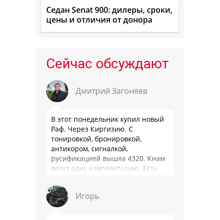
Седан Senat 900: дилеры, сроки,
цены и отличия от донора
Сейчас обсуждают
Дмитрий Загоняев
В этот понедельник купил новый
Раф. Через Киргизию. С
тонировкой, бронировкой,
антикором, сигналкой,
русификацией вышла 4320. Кнам
везут одну комплектацию. Есть
особенности - нет радио модуля
(т. е. только интернет радио), нет
Игорь
…