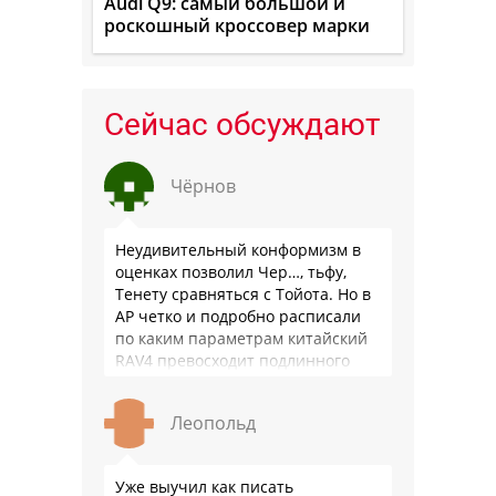
Audi Q9: самый большой и
роскошный кроссовер марки
Сейчас обсуждают
Чёрнов
Неудивительный конформизм в
оценках позволил Чер…, тьфу,
Тенету сравняться с Тойота. Но в
АР четко и подробно расписали
по каким параметрам китайский
RAV4 превосходит подлинного
китайца: лучше и комфортнее
подвеска едет ровно и приятно …
Леопольд
Уже выучил как писать