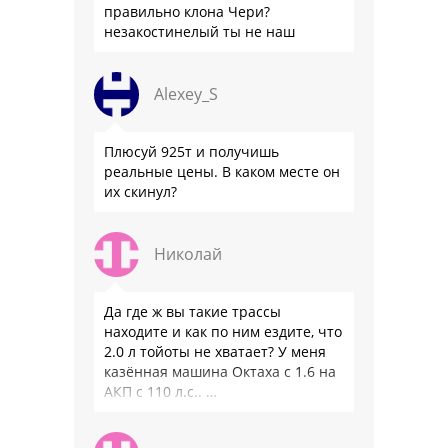
правильно клона Чери?
незакостинелый ты не наш
Alexey_S
Плюсуй 925т и получишь
реальные цены. В каком месте он
их скинул?
Николай
Да где ж вы такие трассы
находите и как по ним ездите, что
2.0 л тойоты не хватает? У меня
казённая машина Октаха с 1.6 на
АКП с 110 л.с.. …