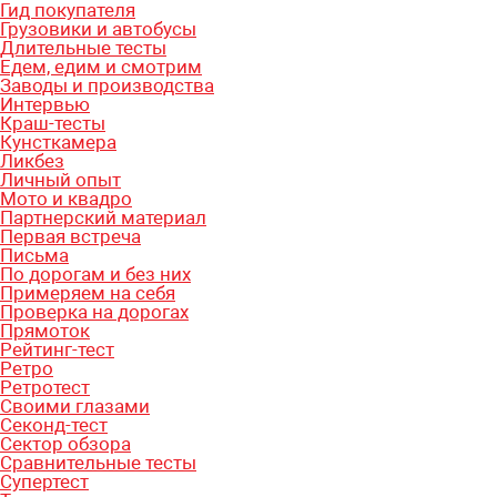
Гид покупателя
Грузовики и автобусы
Длительные тесты
Едем, едим и смотрим
Заводы и производства
Интервью
Краш-тесты
Кунсткамера
Ликбез
Личный опыт
Мото и квадро
Партнерский материал
Первая встреча
Письма
По дорогам и без них
Примеряем на себя
Проверка на дорогах
Прямоток
Рейтинг-тест
Ретро
Ретротест
Своими глазами
Секонд-тест
Сектор обзора
Сравнительные тесты
Супертест