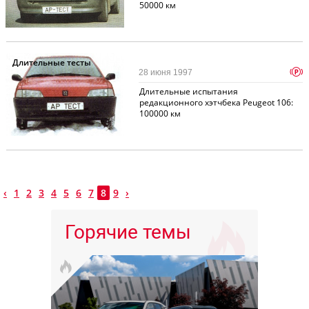
50000 км
Длительные тесты
p
28 июня 1997
Длительные испытания
редакционного хэтчбека Peugeot 106:
100000 км
‹
1
2
3
4
5
6
7
8
9
›
Горячие темы