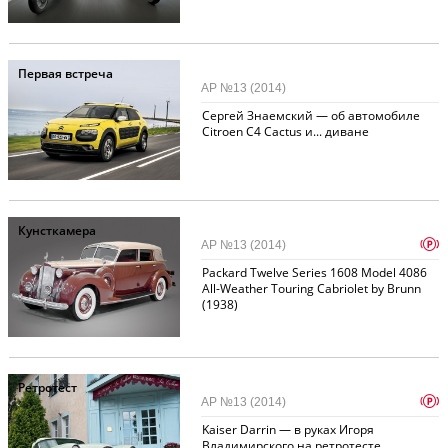
Первая встреча
АР №13 (2014)
Сергей Знаемский — об автомобиле
Citroen C4 Cactus и... диване
Кунсткамера
p
АР №13 (2014)
Packard Twelve Series 1608 Model 4086
All-Weather Touring Cabriolet by Brunn
(1938)
Ретротест
p
АР №13 (2014)
Kaiser Darrin — в руках Игоря
Владимирского на ретротесте