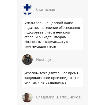
Станислав
Утильсбор - не целевой налог...+
податное население обоснованно
подозревает, что в немалой
степени он идёт Тимурам
Ивановым в карман....а уж
компенсация утиля
производителям настолько мутна,
что прям эталон коррупции
Hostage
«Россия» тоже длительное время
защищала свои производства, но
они так и не развивались
Владимир Шапошников