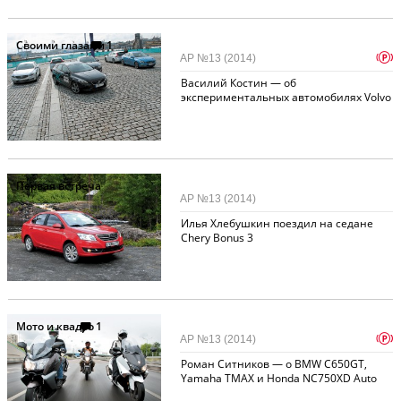
Своими глазами
1
p
АР №13 (2014)
Василий Костин — об
экспериментальных автомобилях Volvo
Первая встреча
АР №13 (2014)
Илья Хлебушкин поездил на седане
Chery Bonus 3
Мото и квадро
1
p
АР №13 (2014)
Роман Ситников — о BMW C650GT,
Yamaha TMAX и Honda NC750XD Auto