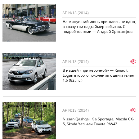
Ретро
АР №13 (2014)
На минувший июнь пришлось не одно,
а сразу три олдтаймер-события. С
подробностями — Андрей Хрисанфов
Примеряем на себя
p
АР №13 (2014)
В нашей «примерочной» — Renault
Logan второго поколения с двигателем
1.6 (82 л.с.)
Сравнительные тесты
1
p
АР №13 (2014)
Nissan Qashqai, Kia Sportage, Mazda CX-
5, Skoda Yeti или Toyota RAV4?