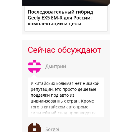
Последовательный гибрид
Geely EX5 EM-R для России:
комплектации и цены
Сейчас обсуждают
Дмитрий
У китайских колымаг нет никакой
репутации, это просто дешевые
подделки под авто из
цивилизованных стран. Кроме
того в китайском автопроме
сильнейший спад производства
(более 20% по итогам года)и
почти все китайские
Sergei
производители работают …