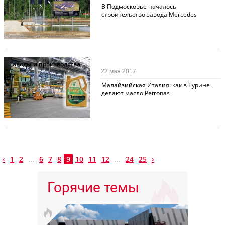
В Подмосковье началось
строительство завода Mercedes
Заводы и производства
22 мая 2017
12
Малайзийская Италия: как в Турине
делают масло Petronas
‹
1
2
...
6
7
8
9
10
11
12
...
24
25
›
Горячие темы