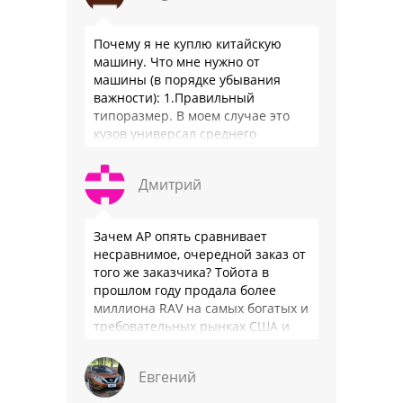
Почему я не куплю китайскую
машину. Что мне нужно от
машины (в порядке убывания
важности): 1.Правильный
типоразмер. В моем случае это
кузов универсал среднего
размера. 2.Надежность. Хочется
быть уверенным, что она меня
Дмитрий
везде довезет и …
Зачем АР опять сравнивает
несравнимое, очередной заказ от
того же заказчика? Тойота в
прошлом году продала более
миллиона RAV на самых богатых и
требовательных рынках США и
Японии, в очередной раз
подтвердив статус …
Евгений