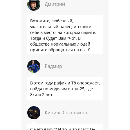
Дмитрий
Возьмите, любезный,
указательный палец, и ткните
себе в место, на котором сидите.
Тогда и будет Вам "чо". В
обществе нормальных людей
принято обращаться на вы. Я
понятно объясняю?
Радмир
В этом году рафик и Т8 опережает,
войдя по моделям в топ-25, где
8ки и 2 нет.
Кирилл Соковиков
С чего вдруг? И то, и то класс D+.