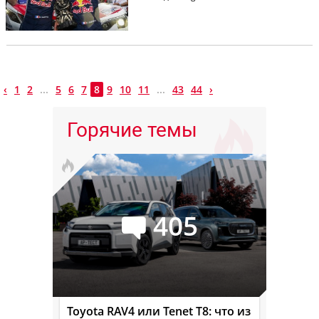
‹
1
2
...
5
6
7
8
9
10
11
...
43
44
›
Горячие темы
405
Toyota RAV4 или Tenet T8: что из