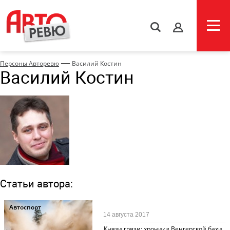
s
—
Персоны Авторевю
Василий Костин
Василий Костин
Статьи автора:
Автоспорт
14 августа 2017
Князи грязи: хроники Венгерской бахи