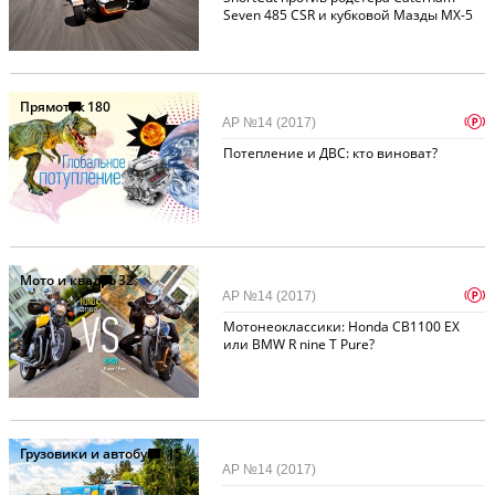
Seven 485 CSR и кубковой Мазды MX-5
Прямоток
180
p
АР №14 (2017)
Потепление и ДВС: кто виноват?
Мото и квадро
32
p
АР №14 (2017)
Мотонеоклассики: Honda CB1100 EX
или BMW R nine T Pure?
Грузовики и автобусы
15
АР №14 (2017)