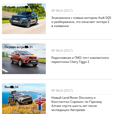
Первая встреча
106
АР №14 (2017)
Знакомимся с новым мотором Audi SQ5
и разбираемся, что означает литера S
в названии
Первая встреча
31
АР №14 (2017)
Родословная и ГМО: тест компактного
паркетника Chery Tiggo 2
Выезд
34
АР №14 (2017)
Новый Land Rover Discovery и
Константин Сорокин: по Горному
Алтаю спустя шесть лет после
экспедиции Авторевю