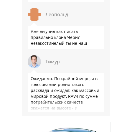
Леопольд
Уже выучил как писать
правильно клона Чери?
незакостинелый ты не наш
Тимур
Ожидаемо. По крайней мере, я в
голосовании ровно такого
расклада и ожидал: как массовый
мировой продукт, RAV4 по сумме
потребительских качеств
окажется на высоте - и
комфортнее, и продуманнее (если
такое слово …