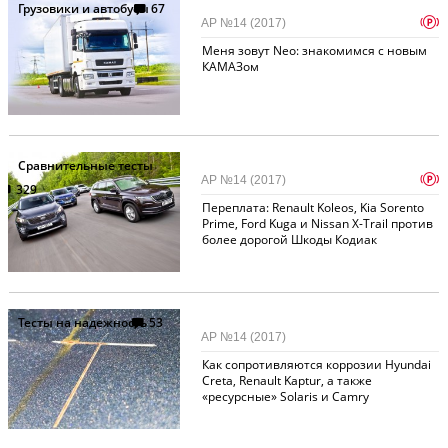
Грузовики и автобусы
67
p
АР №14 (2017)
Меня зовут Neo: знакомимся с новым
КАМАЗом
Сравнительные тесты
p
АР №14 (2017)
329
Переплата: Renault Koleos, Kia Sorento
Prime, Ford Kuga и Nissan X-Trail против
более дорогой Шкоды Кодиак
Тесты на надежность
53
АР №14 (2017)
Как сопротивляются коррозии Hyundai
Creta, Renault Kaptur, а также
«ресурсные» Solaris и Camry