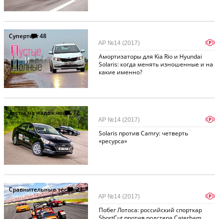
Супертест
48
p
АР №14 (2017)
Амортизаторы для Kia Rio и Hyundai
Solaris: когда менять изношенные и на
какие именно?
Тесты на надежность
72
p
АР №14 (2017)
Solaris против Camry: четверть
«ресурса»
Сравнительные тесты
23
p
АР №14 (2017)
Побег Лотоса: российский спорткар
ShortCut против родстера Caterham