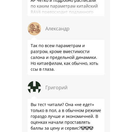
АР четко и подробно расписали
по каким параметрам китайский
RAV4 превосходит подлинного
китайца: лучше и комфортнее
подвеска едет ровно и приятно …
Александр
Так по всем параметрам и
разгром, кроме вместимости
салона и предельной динамики.
Но китаефилам, как обычно, хоть
ссы в глаза.
Григорий
Вы тест читали? Она «не едет»
только в пол, а в обычном режиме
гораздо лучше и экономичней. В
оценках начали проставлять
баллы за цену и сервис?🤡🤡🤡