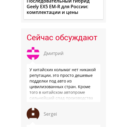
Последовательный гибрид
Geely EX5 EM-R для России:
комплектации и цены
Сейчас обсуждают
Дмитрий
У китайских колымаг нет никакой
репутации, это просто дешевые
подделки под авто из
цивилизованных стран. Кроме
того в китайском автопроме
сильнейший спад производства
(более 20% по итогам года)и
почти все китайские
Sergei
производители работают …