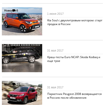
Новости
6
1 июня 2017
Kia Soul с двухлитровым мотором: старт
продаж в России
Новости
12
31 мая 2017
Краш-тесты Euro NCAP: Skoda Kodiaq и
еще трое
Новости
17
31 мая 2017
Паркетник Peugeot 2008 возвращается
в Россию после обновления