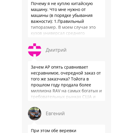
Почему я не куплю китайскую
машину. Что мне нужно от
машины (в порядке убывания
важности): 1.Правильный
типоразмер. В моем случае это
кузов универсал среднего
размера. 2.Надежность. Хочется
быть уверенным, что она меня
Дмитрий
везде довезет и …
Зачем АР опять сравнивает
несравнимое, очередной заказ от
того же заказчика? Тойота в
прошлом году продала более
миллиона RAV на самых богатых и
требовательных рынках США и
Японии, в очередной раз
подтвердив статус …
Евгений
При этом обе веревки