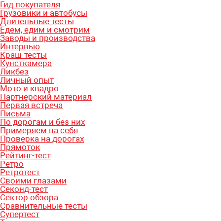
Гид покупателя
Грузовики и автобусы
Длительные тесты
Едем, едим и смотрим
Заводы и производства
Интервью
Краш-тесты
Кунсткамера
Ликбез
Личный опыт
Мото и квадро
Партнерский материал
Первая встреча
Письма
По дорогам и без них
Примеряем на себя
Проверка на дорогах
Прямоток
Рейтинг-тест
Ретро
Ретротест
Своими глазами
Секонд-тест
Сектор обзора
Сравнительные тесты
Супертест