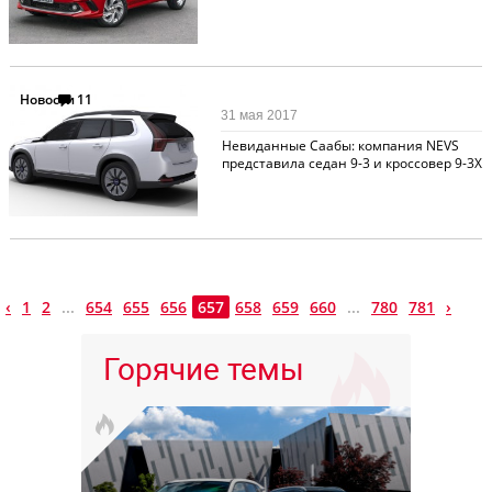
Новости
11
31 мая 2017
Невиданные Саабы: компания NEVS
представила седан 9-3 и кроссовер 9-3X
‹
1
2
...
654
655
656
657
658
659
660
...
780
781
›
Горячие темы