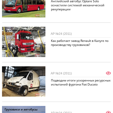
Английский автобус Optare Solo
оснастили системой механической
рекуперации
Грузовики и автобусы
АР №24 (2011)
Как работает завод Renault в Калуге по
производству грузовиков?
Грузовики и автобусы
p
АР №24 (2011)
Подводим итоги ускоренных ресурсных
испытаний фургона Fiat Ducato
Грузовики и автобусы
p