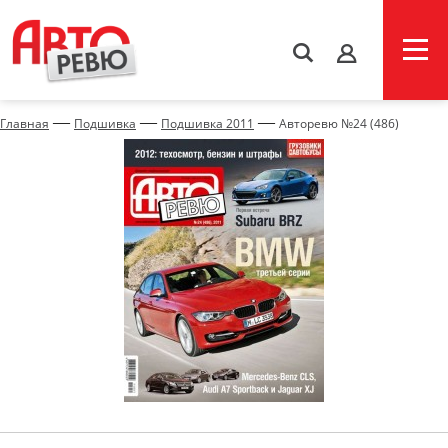
s
—
—
—
Главная
Подшивка
Подшивка 2011
Авторевю №24 (486)