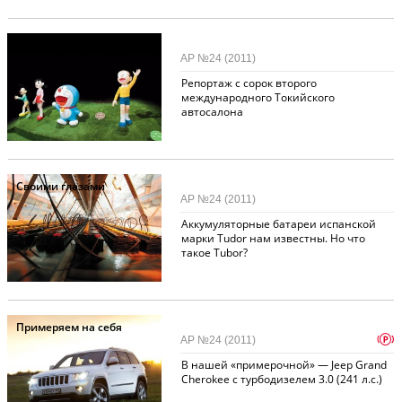
Выставки
АР №24 (2011)
Репортаж с сорок второго
международного Токийского
автосалона
Своими глазами
АР №24 (2011)
Аккумуляторные батареи испанской
марки Tudor нам известны. Но что
такое Tubor?
Примеряем на себя
p
АР №24 (2011)
В нашей «примерочной» — Jeep Grand
Cherokee с турбодизелем 3.0 (241 л.с.)