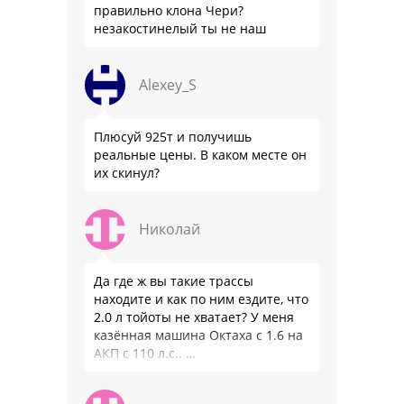
правильно клона Чери?
незакостинелый ты не наш
Alexey_S
Плюсуй 925т и получишь
реальные цены. В каком месте он
их скинул?
Николай
Да где ж вы такие трассы
находите и как по ним ездите, что
2.0 л тойоты не хватает? У меня
казённая машина Октаха с 1.6 на
АКП с 110 л.с.. …