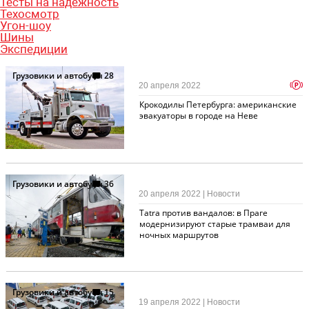
Тесты на надежность
Техосмотр
Угон-шоу
Шины
Экспедиции
Грузовики и автобусы
28
p
20 апреля 2022
Крокодилы Петербурга: американские
эвакуаторы в городе на Неве
Грузовики и автобусы
36
20 апреля 2022 | Новости
Tatra против вандалов: в Праге
модернизируют старые трамваи для
ночных маршрутов
Грузовики и автобусы
15
19 апреля 2022 | Новости