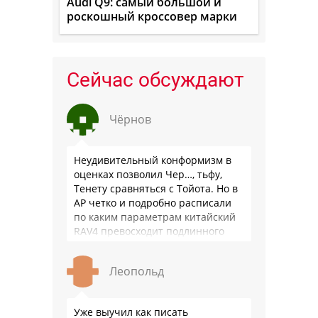
Audi Q9: самый большой и
роскошный кроссовер марки
Сейчас обсуждают
Чёрнов
Неудивительный конформизм в
оценках позволил Чер…, тьфу,
Тенету сравняться с Тойота. Но в
АР четко и подробно расписали
по каким параметрам китайский
RAV4 превосходит подлинного
китайца: лучше и комфортнее
подвеска едет ровно и приятно …
Леопольд
Уже выучил как писать