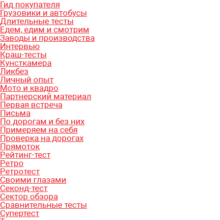
Гид покупателя
Грузовики и автобусы
Длительные тесты
Едем, едим и смотрим
Заводы и производства
Интервью
Краш-тесты
Кунсткамера
Ликбез
Личный опыт
Мото и квадро
Партнерский материал
Первая встреча
Письма
По дорогам и без них
Примеряем на себя
Проверка на дорогах
Прямоток
Рейтинг-тест
Ретро
Ретротест
Своими глазами
Секонд-тест
Сектор обзора
Сравнительные тесты
Супертест