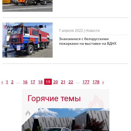
Грузовики и автобусы
4
7 апреля 2022 | Новости
Знакомимся с белорусскими
пожарками на выставке на ВДНХ
‹
1
2
...
16
17
18
19
20
21
22
...
177
178
›
Горячие темы