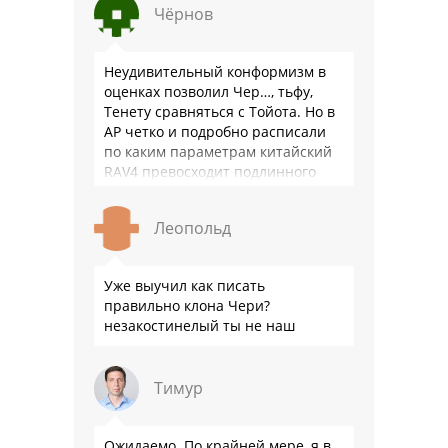
Чёрнов
Неудивительный конформизм в
оценках позволил Чер…, тьфу,
Тенету сравняться с Тойота. Но в
АР четко и подробно расписали
по каким параметрам китайский
RAV4 превосходит подлинного
китайца: лучше и комфортнее
подвеска едет ровно и приятно …
Леопольд
Уже выучил как писать
правильно клона Чери?
незакостинелый ты не наш
Тимур
Ожидаемо. По крайней мере, я в