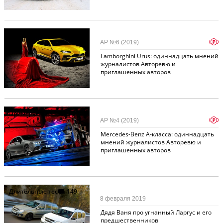
Примеряем на себя
287
p
АР №6 (2019)
Lamborghini Urus: одиннадцать мнений
журналистов Авторевю и
приглашенных авторов
Примеряем на себя
493
p
АР №4 (2019)
Mercedes-Benz A-класса: одиннадцать
мнений журналистов Авторевю и
приглашенных авторов
Длительные тесты
149
8 февраля 2019
Дядя Ваня про угнанный Ларгус и его
предшественников