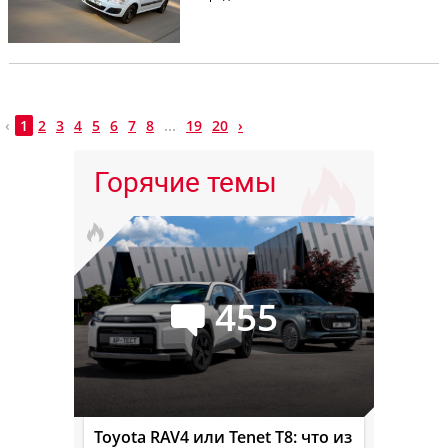
‹
1
2
3
4
5
6
7
8
...
19
20
›
Горячие темы
455
Toyota RAV4 или Tenet T8: что из