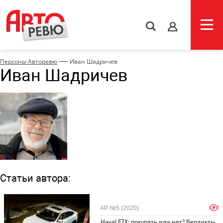
s
—
Персоны Авторевю
Иван Шадричев
Иван Шадричев
Статьи автора:
Примеряем на себя
471
p
АР №5 (2020)
Haval F7X: покупать или нет? Вердикты