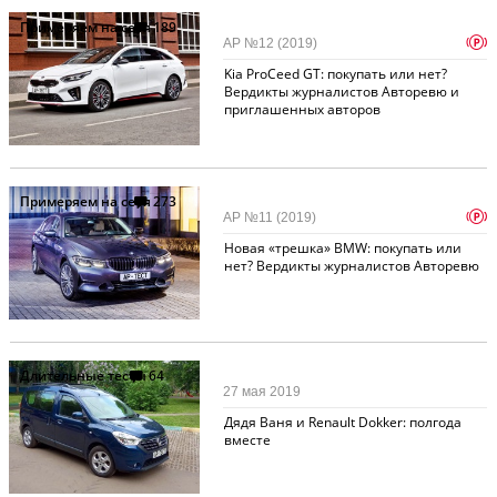
Примеряем на себя
189
p
АР №12 (2019)
Kia ProCeed GT: покупать или нет?
Вердикты журналистов Авторевю и
приглашенных авторов
Примеряем на себя
273
p
АР №11 (2019)
Новая «трешка» BMW: покупать или
нет? Вердикты журналистов Авторевю
Длительные тесты
64
27 мая 2019
Дядя Ваня и Renault Dokker: полгода
вместе