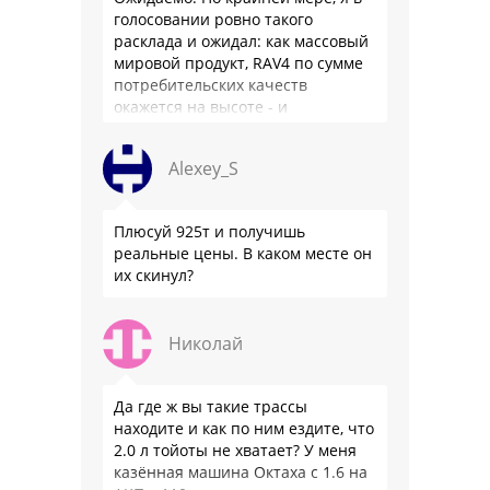
голосовании ровно такого
расклада и ожидал: как массовый
мировой продукт, RAV4 по сумме
потребительских качеств
окажется на высоте - и
комфортнее, и продуманнее (если
такое слово …
Alexey_S
Плюсуй 925т и получишь
реальные цены. В каком месте он
их скинул?
Николай
Да где ж вы такие трассы
находите и как по ним ездите, что
2.0 л тойоты не хватает? У меня
казённая машина Октаха с 1.6 на