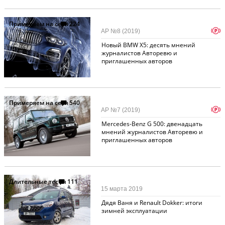
Примеряем на себя
224
p
АР №8 (2019)
Новый BMW X5: десять мнений
журналистов Авторевю и
приглашенных авторов
Примеряем на себя
540
p
АР №7 (2019)
Mercedes-Benz G 500: двенадцать
мнений журналистов Авторевю и
приглашенных авторов
Длительные тесты
111
15 марта 2019
Дядя Ваня и Renault Dokker: итоги
зимней эксплуатации