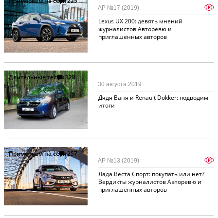
Примеряем на себя
225
p
АР №17 (2019)
Lexus UX 200: девять мнений
журналистов Авторевю и
приглашенных авторов
Длительные тесты
128
30 августа 2019
Дядя Ваня и Renault Dokker: подводим
итоги
Примеряем на себя
257
p
АР №13 (2019)
Лада Веста Спорт: покупать или нет?
Вердикты журналистов Авторевю и
приглашенных авторов