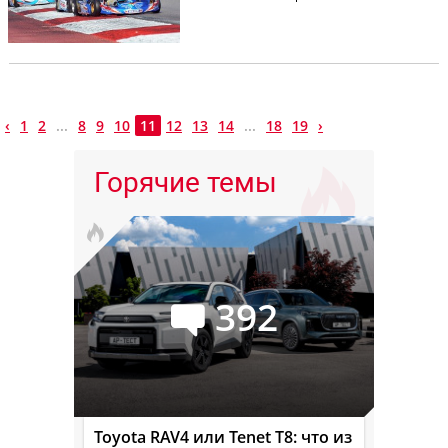
‹
1
2
...
8
9
10
11
12
13
14
...
18
19
›
Горячие темы
392
Toyota RAV4 или Tenet T8: что из