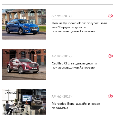
Примеряем на себя
349
p
АР №8 (2017)
Новый Hyundai Solaris: покупать или
нет? Вердикты девяти
примеряльщиков Авторевю
Примеряем на себя
106
p
АР №6 (2017)
Cadillac XT5: вердикты десяти
примеряльщиков Авторевю
Своими глазами
38
p
АР №5 (2017)
Mercedes-Benz: дизайн и новая
парадигма