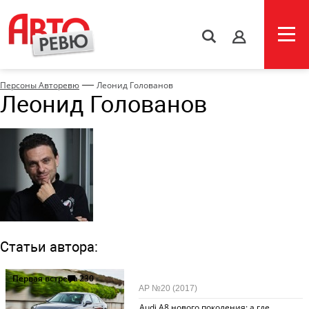
s
—
Персоны Авторевю
Леонид Голованов
Леонид Голованов
Статьи автора:
Первая встреча
230
АР №20 (2017)
Audi A8 нового поколения: а где