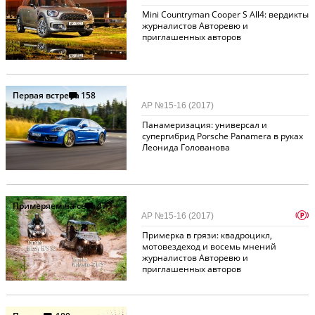
Mini Countryman Cooper S All4: вердикты
журналистов Авторевю и
приглашенных авторов
Первая встреча
158
АР №15-16 (2017)
Панамеризация: универсал и
супергибрид Porsche Panamera в руках
Леонида Голованова
Примеряем на себя
47
p
АР №15-16 (2017)
Примерка в грязи: квадроцикл,
мотовездеход и восемь мнений
журналистов Авторевю и
приглашенных авторов