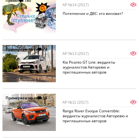
Прямоток
180
p
АР №14 (2017)
Потепление и ДВС: кто виноват?
Примеряем на себя
74
p
АР №13 (2017)
Kia Picanto GT Line: вердикты
журналистов Авторевю и
приглашенных авторов
Примеряем на себя
58
p
АР №11 (2017)
Range Rover Evoque Convertible:
вердикты журналистов Авторевю и
приглашенных авторов