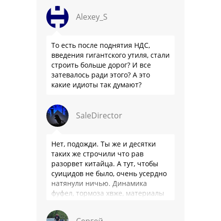
Alexey_S
То есть после поднятия НДС,
введения гигантского утиля, стали
строить больше дорог? И все
затевалось ради этого? А это
какие идиоты так думают?
SaleDirector
Нет, подожди. Ты же и десятки
таких же строчили что рав
разорвет китайца. А тут, чтобы
суицидов не было, очень усердно
натянули ничью. Динамика
фуфел, тормоза хвже, материалы
салона хуже. Не, …
Сергей