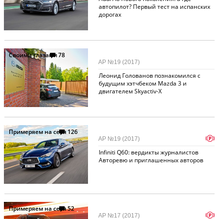
автопилот? Первый тест на испанских
дорогах
Своими глазами
78
АР №19 (2017)
Леонид Голованов познакомился с
будущим хэтчбеком Mazda 3 и
двигателем Skyactiv-X
Примеряем на себя
126
p
АР №19 (2017)
Infiniti Q60: вердикты журналистов
Авторевю и приглашенных авторов
Примеряем на себя
52
p
АР №17 (2017)