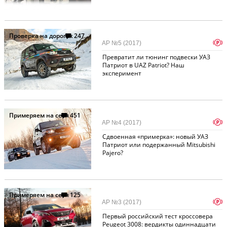
Проверка на дорогах
247
p
АР №5 (2017)
Превратит ли тюнинг подвески УАЗ
Патриот в UAZ Patriot? Наш
эксперимент
Примеряем на себя
451
p
АР №4 (2017)
Сдвоенная «примерка»: новый УАЗ
Патриот или подержанный Mitsubishi
Pajero?
Примеряем на себя
125
p
АР №3 (2017)
Первый российский тест кроссовера
Peugeot 3008: вердикты одиннадцати