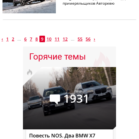
примеряльщиков Авторевю
‹
1
2
...
6
7
8
9
10
11
12
...
55
56
›
Горячие темы
1931
Повесть NOS. Два BMW X7