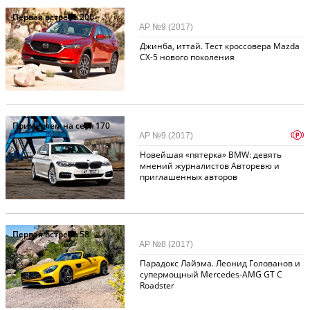
Первая встреча
200
АР №9 (2017)
Джинба, иттай. Тест кроссовера Mazda
CX-5 нового поколения
Примеряем на себя
170
p
АР №9 (2017)
Новейшая «пятерка» BMW: девять
мнений журналистов Авторевю и
приглашенных авторов
Первая встреча
58
АР №8 (2017)
Парадокс Лайэма. Леонид Голованов и
супермощный Mercedes-AMG GT C
Roadster