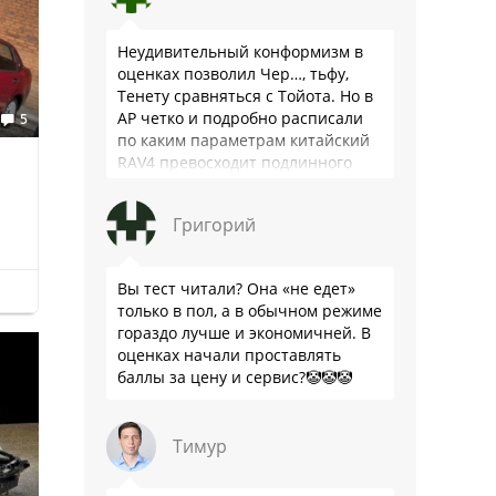
Неудивительный конформизм в
оценках позволил Чер…, тьфу,
Тенету сравняться с Тойота. Но в
АР четко и подробно расписали
5
по каким параметрам китайский
RAV4 превосходит подлинного
китайца: лучше и комфортнее
подвеска едет ровно и приятно …
Григорий
Вы тест читали? Она «не едет»
только в пол, а в обычном режиме
гораздо лучше и экономичней. В
оценках начали проставлять
баллы за цену и сервис?🤡🤡🤡
Тимур