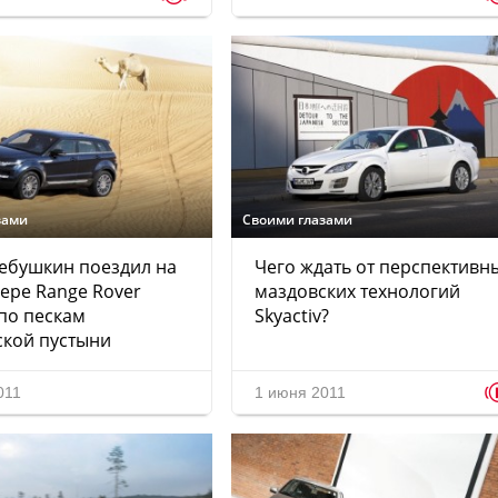
зами
Своими глазами
ебушкин поездил на
Чего ждать от перспективн
ере Range Rover
маздовских технологий
по пескам
Skyactiv?
ской пустыни
011
1 июня 2011