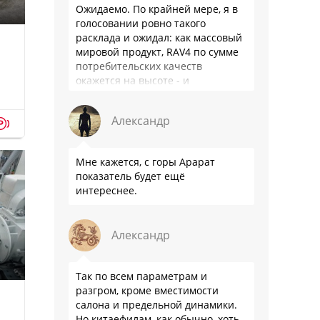
Ожидаемо. По крайней мере, я в
голосовании ровно такого
расклада и ожидал: как массовый
мировой продукт, RAV4 по сумме
потребительских качеств
окажется на высоте - и
комфортнее, и продуманнее (если
такое слово …
Александр
p
Мне кажется, с горы Арарат
показатель будет ещё
интереснее.
Александр
Так по всем параметрам и
разгром, кроме вместимости
салона и предельной динамики.
Но китаефилам, как обычно, хоть