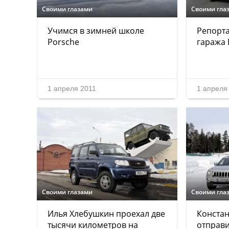
Своими глазами
Своими гла
Учимся в зимней школе
Репорта
Porsche
гаража
1 апреля 2011
1 апреля
Своими глазами
Своими гла
Илья Хлебушкин проехал две
Конста
тысячи километров на
отправи