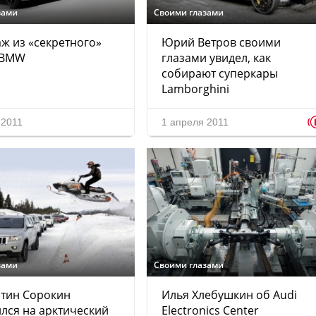
зами
Своими глазами
ж из «секретного»
Юрий Ветров своими
 BMW
глазами увидел, как
собирают суперкары
Lamborghini
 2011
1 апреля 2011
зами
Своими глазами
нтин Сорокин
Илья Хлебушкин об Audi
лся на арктический
Electronics Center