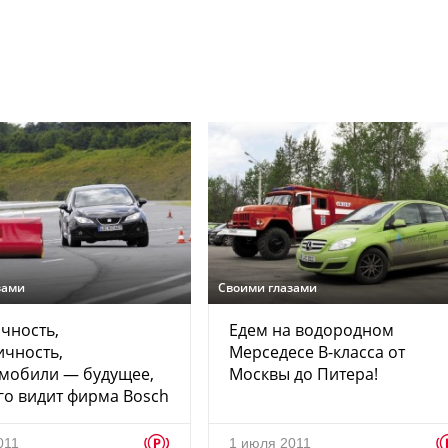
зами
Своими глазами
чность,
Едем на водородном
чность,
Мерседесе В-класса от
омобили — будущее,
Москвы до Питера!
го видит фирма Bosch
p
011
1 июля 2011