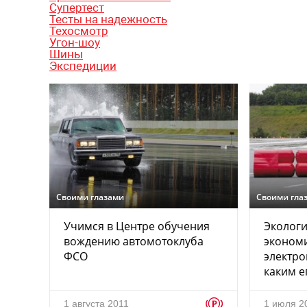
Супертест
Тесты на надежность
Техосмотр
Угон-шоу
Шины
Экспедиции
Своими глазами
Своими гла
Учимся в Центре обучения
Экологи
вождению автомотоклуба
экономи
ФСО
электр
каким е
p
1 августа 2011
1 июля 2