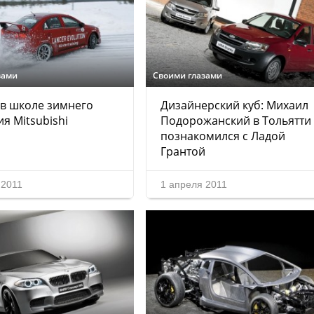
зами
Своими глазами
в школе зимнего
Дизайнерский куб: Михаил
я Mitsubishi
Подорожанский в Тольятти
познакомился с Ладой
Грантой
 2011
1 апреля 2011