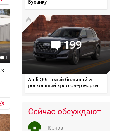
Буханку
199
1
ых
Audi Q9: самый большой и
роскошный кроссовер марки
p
Сейчас обсуждают
Чёрнов