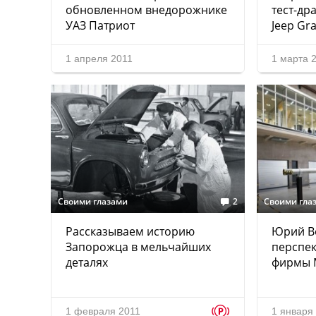
обновленном внедорожнике
тест-др
УАЗ Патриот
Jeep Gr
1 апреля 2011
1 марта 
Своими глазами
2
Своими гла
Рассказываем историю
Юрий В
Запорожца в мельчайших
перспек
деталях
фирмы 
p
1 февраля 2011
1 января