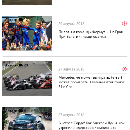
Автоспорт
12
p
29 августа 2018
Пилоты и команды Формулы-1 в Гран
При Бельгии: наши оценки
Автоспорт
20
p
27 августа 2018
Mercedes не может выиграть, Ferrari
может проиграть. Главный итог гонки
F1 в Спа
Автоспорт
4
27 августа 2018
Быстрее Сордо! Как Алексей Лукьянюк
укрепил лидерство в чемпионате