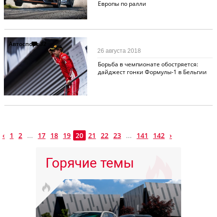
Европы по ралли
Автоспорт
32
26 августа 2018
Борьба в чемпионате обостряется:
дайджест гонки Формулы-1 в Бельгии
‹
1
2
...
17
18
19
20
21
22
23
...
141
142
›
Горячие темы