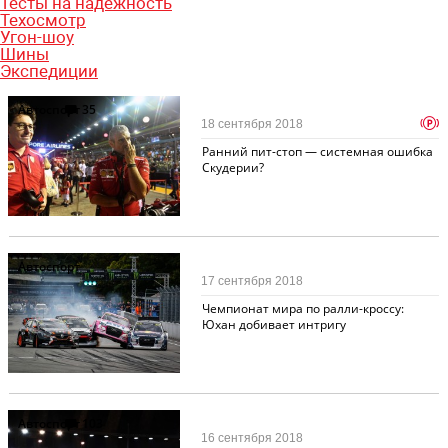
Тесты на надежность
Техосмотр
Угон-шоу
Шины
Экспедиции
Автоспорт
35
p
18 сентября 2018
Ранний пит-стоп — системная ошибка
Скудерии?
Автоспорт
17 сентября 2018
Чемпионат мира по ралли-кроссу:
Юхан добивает интригу
Автоспорт
103
16 сентября 2018