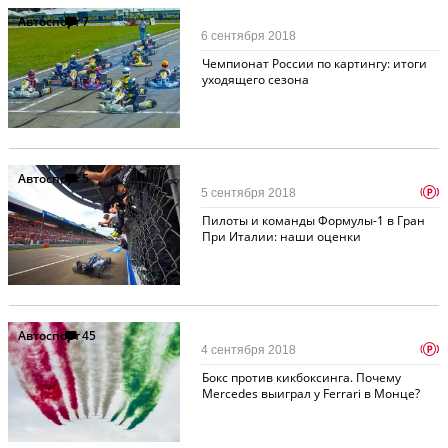
Автоспорт
7
6 сентября 2018
Чемпионат России по картингу: итоги
уходящего сезона
Автоспорт
5
p
5 сентября 2018
Пилоты и команды Формулы-1 в Гран
При Италии: наши оценки
Автоспорт
45
p
4 сентября 2018
Бокс против кикбоксинга. Почему
Mercedes выиграл у Ferrari в Монце?