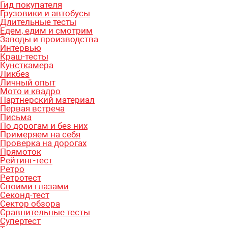
Гид покупателя
Грузовики и автобусы
Длительные тесты
Едем, едим и смотрим
Заводы и производства
Интервью
Краш-тесты
Кунсткамера
Ликбез
Личный опыт
Мото и квадро
Партнерский материал
Первая встреча
Письма
По дорогам и без них
Примеряем на себя
Проверка на дорогах
Прямоток
Рейтинг-тест
Ретро
Ретротест
Своими глазами
Секонд-тест
Сектор обзора
Сравнительные тесты
Супертест